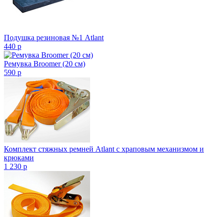
Подушка резиновая №1 Atlant
440
p
Ремувка Broomer (20 см)
590
p
Комплект стяжных ремней Atlant с храповым механизмом и
крюками
1 230
p