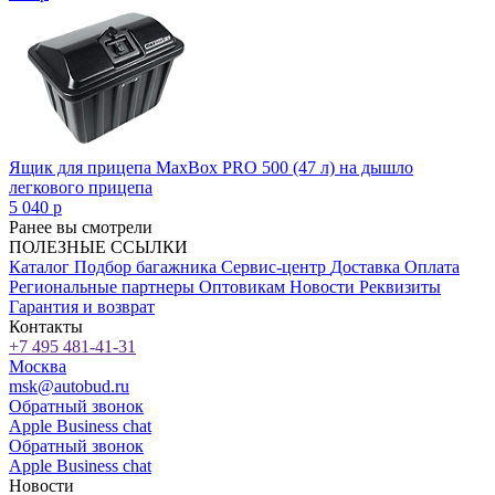
Ящик для прицепа MaxBox PRO 500 (47 л) на дышло
легкового прицепа
5 040
p
Ранее вы смотрели
ПОЛЕЗНЫЕ ССЫЛКИ
Каталог
Подбор багажника
Сервис-центр
Доставка
Оплата
Региональные партнеры
Оптовикам
Новости
Реквизиты
Гарантия и возврат
Контакты
+7 495 481-41-31
Москва
msk@autobud.ru
Обратный звонок
Apple Business chat
Обратный звонок
Apple Business chat
Новости