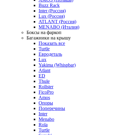
Buzz Rack
Inter (Россия)
Lux (Россия)
ATLANT (Россия)
MENABO (Италия)
Боксы на фаркоп
Багажники на крышу
Показать все
Turtle
Евродеталь
Lux
Yakima (Whispbar)
Atlant
ED
Thule
Rollster
FicoPro
Amos
Опоры
Поперечины
Inter
Menabo
Rola
Turtle