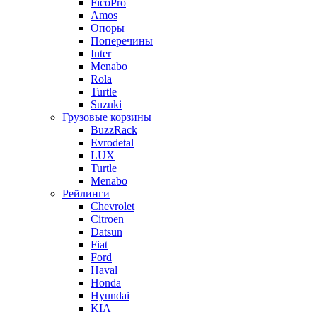
FicoPro
Amos
Опоры
Поперечины
Inter
Menabo
Rola
Turtle
Suzuki
Грузовые корзины
BuzzRack
Evrodetal
LUX
Turtle
Menabo
Рейлинги
Chevrolet
Citroen
Datsun
Fiat
Ford
Haval
Honda
Hyundai
KIA