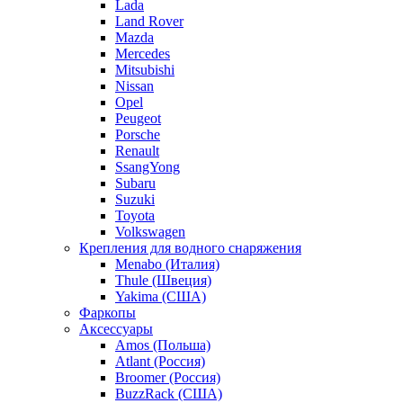
Lada
Land Rover
Mazda
Mercedes
Mitsubishi
Nissan
Opel
Peugeot
Porsche
Renault
SsangYong
Subaru
Suzuki
Toyota
Volkswagen
Крепления для водного снаряжения
Menabo (Италия)
Thule (Швеция)
Yakima (США)
Фаркопы
Аксессуары
Amos (Польша)
Atlant (Россия)
Broomer (Россия)
BuzzRack (США)