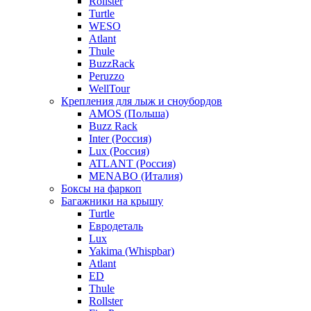
Rollster
Turtle
WESO
Atlant
Thule
BuzzRack
Peruzzo
WellTour
Крепления для лыж и сноубордов
AMOS (Польша)
Buzz Rack
Inter (Россия)
Lux (Россия)
ATLANT (Россия)
MENABO (Италия)
Боксы на фаркоп
Багажники на крышу
Turtle
Евродеталь
Lux
Yakima (Whispbar)
Atlant
ED
Thule
Rollster