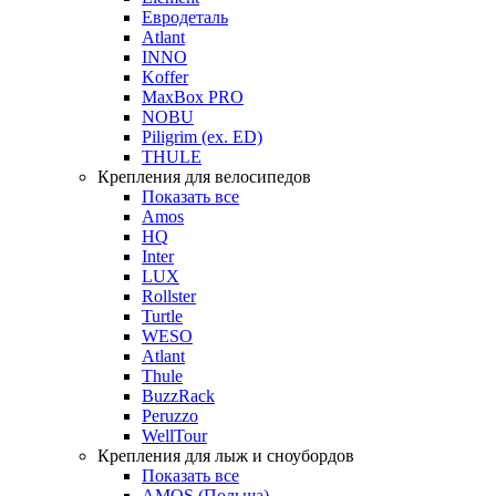
Евродеталь
Atlant
INNO
Koffer
MaxBox PRO
NOBU
Piligrim (ex. ED)
THULE
Крепления для велосипедов
Показать все
Amos
HQ
Inter
LUX
Rollster
Turtle
WESO
Atlant
Thule
BuzzRack
Peruzzo
WellTour
Крепления для лыж и сноубордов
Показать все
AMOS (Польша)