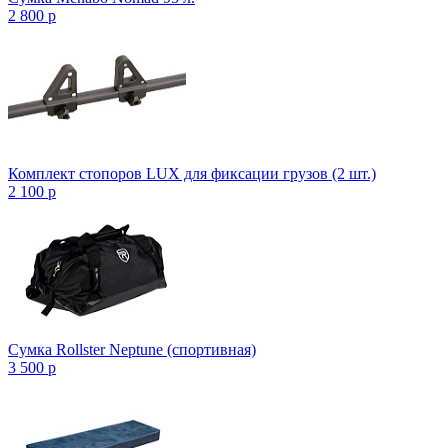
2 800
p
Комплект стопоров LUX для фиксации грузов (2 шт.)
2 100
p
Сумка Rollster Neptune (спортивная)
3 500
p