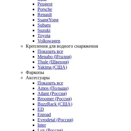
Peugeot
Porsche
Renault
SsangYong
Subaru
Suzuki
Toyota
Volkswagen
Крепления для водного снаряжения
Показать все
Menabo (Италия)
Thule (Швеция)
Yakima (США)
Фаркопы
Аксессуары
Показать все
Amos (Польша)
Atlant (Россия)
Broomer (Россия)
BuzzRack (США)
ED
Enroad
Evrodetal (Россия)
Inter
Lux (Россия)