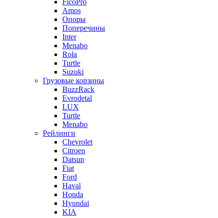
FicoPro
Amos
Опоры
Поперечины
Inter
Menabo
Rola
Turtle
Suzuki
Грузовые корзины
BuzzRack
Evrodetal
LUX
Turtle
Menabo
Рейлинги
Chevrolet
Citroen
Datsun
Fiat
Ford
Haval
Honda
Hyundai
KIA