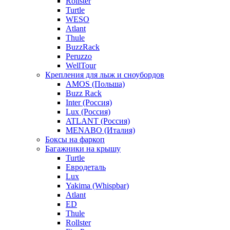
Rollster
Turtle
WESO
Atlant
Thule
BuzzRack
Peruzzo
WellTour
Крепления для лыж и сноубордов
AMOS (Польша)
Buzz Rack
Inter (Россия)
Lux (Россия)
ATLANT (Россия)
MENABO (Италия)
Боксы на фаркоп
Багажники на крышу
Turtle
Евродеталь
Lux
Yakima (Whispbar)
Atlant
ED
Thule
Rollster