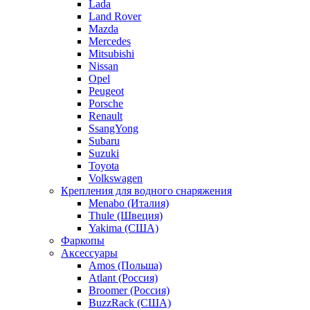
Lada
Land Rover
Mazda
Mercedes
Mitsubishi
Nissan
Opel
Peugeot
Porsche
Renault
SsangYong
Subaru
Suzuki
Toyota
Volkswagen
Крепления для водного снаряжения
Menabo (Италия)
Thule (Швеция)
Yakima (США)
Фаркопы
Аксессуары
Amos (Польша)
Atlant (Россия)
Broomer (Россия)
BuzzRack (США)