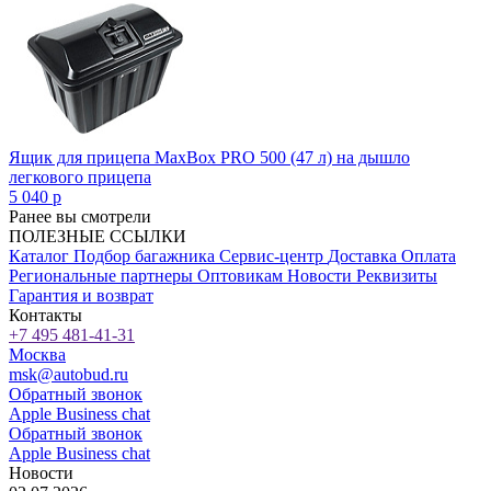
Ящик для прицепа MaxBox PRO 500 (47 л) на дышло
легкового прицепа
5 040
p
Ранее вы смотрели
ПОЛЕЗНЫЕ ССЫЛКИ
Каталог
Подбор багажника
Сервис-центр
Доставка
Оплата
Региональные партнеры
Оптовикам
Новости
Реквизиты
Гарантия и возврат
Контакты
+7 495 481-41-31
Москва
msk@autobud.ru
Обратный звонок
Apple Business chat
Обратный звонок
Apple Business chat
Новости