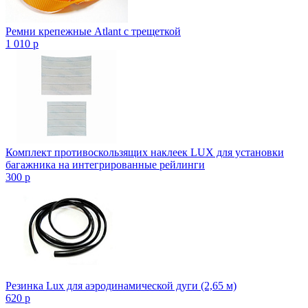
Ремни крепежные Atlant с трещеткой
1 010
p
Комплект противоскользящих наклеек LUX для установки
багажника на интегрированные рейлинги
300
p
Резинка Lux для аэродинамической дуги (2,65 м)
620
p