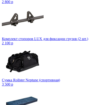
2 800
p
Комплект стопоров LUX для фиксации грузов (2 шт.)
2 100
p
Сумка Rollster Neptune (спортивная)
3 500
p