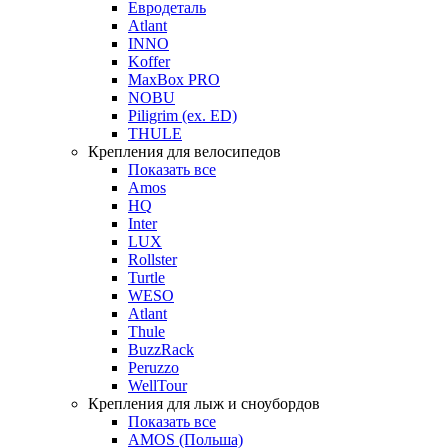
Евродеталь
Atlant
INNO
Koffer
MaxBox PRO
NOBU
Piligrim (ex. ED)
THULE
Крепления для велосипедов
Показать все
Amos
HQ
Inter
LUX
Rollster
Turtle
WESO
Atlant
Thule
BuzzRack
Peruzzo
WellTour
Крепления для лыж и сноубордов
Показать все
AMOS (Польша)