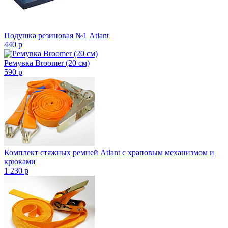
Подушка резиновая №1 Atlant
440
p
Ремувка Broomer (20 см)
590
p
Комплект стяжных ремней Atlant с храповым механизмом и
крюками
1 230
p