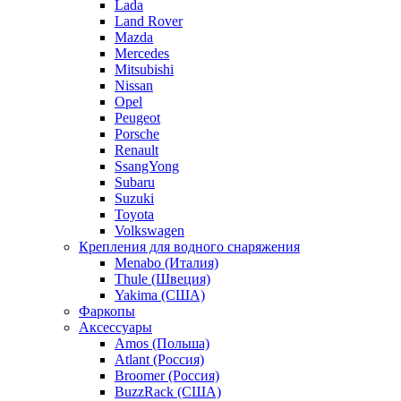
Lada
Land Rover
Mazda
Mercedes
Mitsubishi
Nissan
Opel
Peugeot
Porsche
Renault
SsangYong
Subaru
Suzuki
Toyota
Volkswagen
Крепления для водного снаряжения
Menabo (Италия)
Thule (Швеция)
Yakima (США)
Фаркопы
Аксессуары
Amos (Польша)
Atlant (Россия)
Broomer (Россия)
BuzzRack (США)