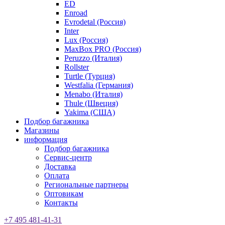
ED
Enroad
Evrodetal (Россия)
Inter
Lux (Россия)
MaxBox PRO (Россия)
Peruzzo (Италия)
Rollster
Turtle (Турция)
Westfalia (Германия)
Menabo (Италия)
Thule (Швеция)
Yakima (США)
Подбор багажника
Магазины
информация
Подбор багажника
Сервис-центр
Доставка
Оплата
Региональные партнеры
Оптовикам
Контакты
+7 495 481-41-31