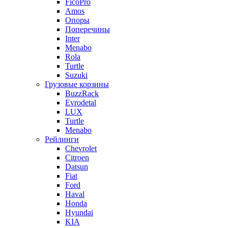
FicoPro
Amos
Опоры
Поперечины
Inter
Menabo
Rola
Turtle
Suzuki
Грузовые корзины
BuzzRack
Evrodetal
LUX
Turtle
Menabo
Рейлинги
Chevrolet
Citroen
Datsun
Fiat
Ford
Haval
Honda
Hyundai
KIA