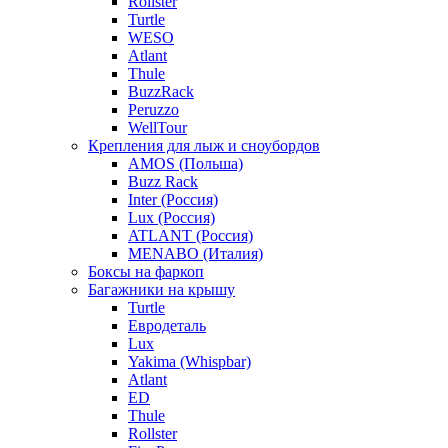
Rollster
Turtle
WESO
Atlant
Thule
BuzzRack
Peruzzo
WellTour
Крепления для лыж и сноубордов
AMOS (Польша)
Buzz Rack
Inter (Россия)
Lux (Россия)
ATLANT (Россия)
MENABO (Италия)
Боксы на фаркоп
Багажники на крышу
Turtle
Евродеталь
Lux
Yakima (Whispbar)
Atlant
ED
Thule
Rollster