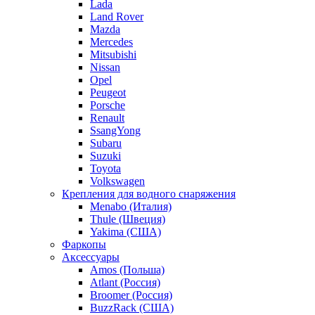
Lada
Land Rover
Mazda
Mercedes
Mitsubishi
Nissan
Opel
Peugeot
Porsche
Renault
SsangYong
Subaru
Suzuki
Toyota
Volkswagen
Крепления для водного снаряжения
Menabo (Италия)
Thule (Швеция)
Yakima (США)
Фаркопы
Аксессуары
Amos (Польша)
Atlant (Россия)
Broomer (Россия)
BuzzRack (США)