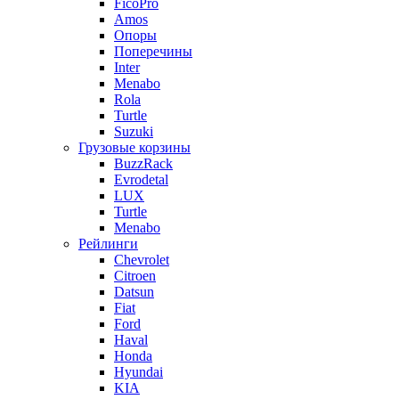
FicoPro
Amos
Опоры
Поперечины
Inter
Menabo
Rola
Turtle
Suzuki
Грузовые корзины
BuzzRack
Evrodetal
LUX
Turtle
Menabo
Рейлинги
Chevrolet
Citroen
Datsun
Fiat
Ford
Haval
Honda
Hyundai
KIA