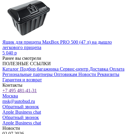
Ящик для прицепа MaxBox PRO 500 (47 л) на дышло
легкового прицепа
5 040
p
Ранее вы смотрели
ПОЛЕЗНЫЕ ССЫЛКИ
Каталог
Подбор багажника
Сервис-центр
Доставка
Оплата
Региональные партнеры
Оптовикам
Новости
Реквизиты
Гарантия и возврат
Контакты
+7 495 481-41-31
Москва
msk@autobud.ru
Обратный звонок
Apple Business chat
Обратный звонок
Apple Business chat
Новости
02.07.2026