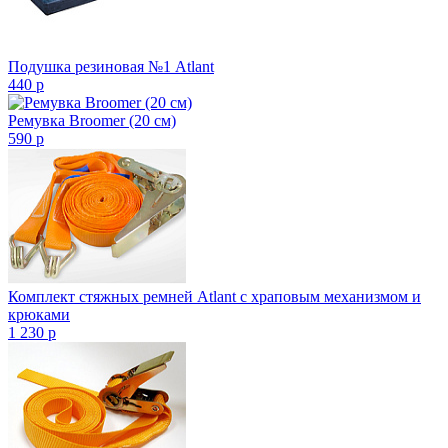
Подушка резиновая №1 Atlant
440
p
Ремувка Broomer (20 см)
590
p
Комплект стяжных ремней Atlant с храповым механизмом и
крюками
1 230
p