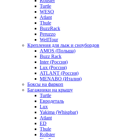
Rollster
Turtle
WESO
Atlant
Thule
BuzzRack
Peruzzo
WellTour
Крепления для лыж и сноубордов
AMOS (Польша)
Buzz Rack
Inter (Россия)
Lux (Россия)
ATLANT (Россия)
MENABO (Италия)
Боксы на фаркоп
Багажники на крышу
Turtle
Евродеталь
Lux
Yakima (Whispbar)
Atlant
ED
Thule
Rollster