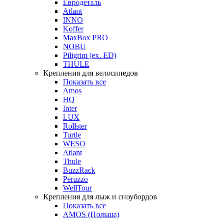
Евродеталь
Atlant
INNO
Koffer
MaxBox PRO
NOBU
Piligrim (ex. ED)
THULE
Крепления для велосипедов
Показать все
Amos
HQ
Inter
LUX
Rollster
Turtle
WESO
Atlant
Thule
BuzzRack
Peruzzo
WellTour
Крепления для лыж и сноубордов
Показать все
AMOS (Польша)