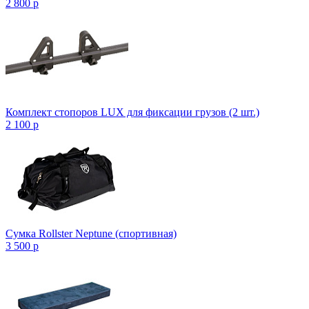
2 800
p
Комплект стопоров LUX для фиксации грузов (2 шт.)
2 100
p
Сумка Rollster Neptune (спортивная)
3 500
p