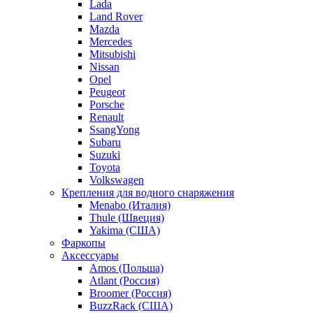
Lada
Land Rover
Mazda
Mercedes
Mitsubishi
Nissan
Opel
Peugeot
Porsche
Renault
SsangYong
Subaru
Suzuki
Toyota
Volkswagen
Крепления для водного снаряжения
Menabo (Италия)
Thule (Швеция)
Yakima (США)
Фаркопы
Аксессуары
Amos (Польша)
Atlant (Россия)
Broomer (Россия)
BuzzRack (США)