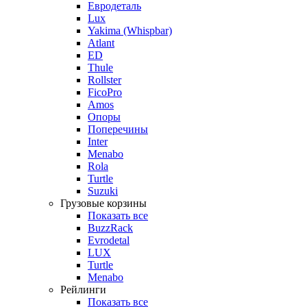
Евродеталь
Lux
Yakima (Whispbar)
Atlant
ED
Thule
Rollster
FicoPro
Amos
Опоры
Поперечины
Inter
Menabo
Rola
Turtle
Suzuki
Грузовые корзины
Показать все
BuzzRack
Evrodetal
LUX
Turtle
Menabo
Рейлинги
Показать все