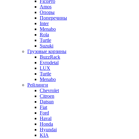
FicoPro
Amos
Опоры
Поперечины
Inter
Menabo
Rola
Turtle
Suzuki
Грузовые корзины
BuzzRack
Evrodetal
LUX
Turtle
Menabo
Рейлинги
Chevrolet
Citroen
Datsun
Fiat
Ford
Haval
Honda
Hyundai
KIA