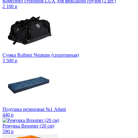
Комплект стопоров LUX для фиксации грузов (2 шт.)
2 100
p
Сумка Rollster Neptune (спортивная)
3 500
p
Подушка резиновая №1 Atlant
440
p
Ремувка Broomer (20 см)
590
p