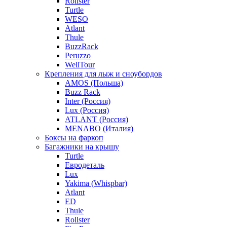
Rollster
Turtle
WESO
Atlant
Thule
BuzzRack
Peruzzo
WellTour
Крепления для лыж и сноубордов
AMOS (Польша)
Buzz Rack
Inter (Россия)
Lux (Россия)
ATLANT (Россия)
MENABO (Италия)
Боксы на фаркоп
Багажники на крышу
Turtle
Евродеталь
Lux
Yakima (Whispbar)
Atlant
ED
Thule
Rollster