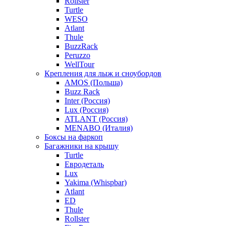
Rollster
Turtle
WESO
Atlant
Thule
BuzzRack
Peruzzo
WellTour
Крепления для лыж и сноубордов
AMOS (Польша)
Buzz Rack
Inter (Россия)
Lux (Россия)
ATLANT (Россия)
MENABO (Италия)
Боксы на фаркоп
Багажники на крышу
Turtle
Евродеталь
Lux
Yakima (Whispbar)
Atlant
ED
Thule
Rollster