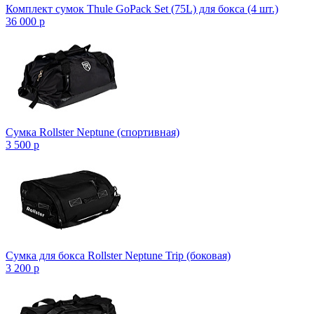
Комплект сумок Thule GoPack Set (75L) для бокса (4 шт.)
36 000
p
Сумка Rollster Neptune (спортивная)
3 500
p
Сумка для бокса Rollster Neptune Trip (боковая)
3 200
p