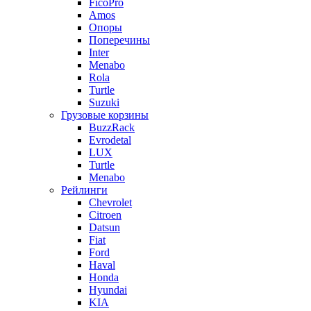
FicoPro
Amos
Опоры
Поперечины
Inter
Menabo
Rola
Turtle
Suzuki
Грузовые корзины
BuzzRack
Evrodetal
LUX
Turtle
Menabo
Рейлинги
Chevrolet
Citroen
Datsun
Fiat
Ford
Haval
Honda
Hyundai
KIA