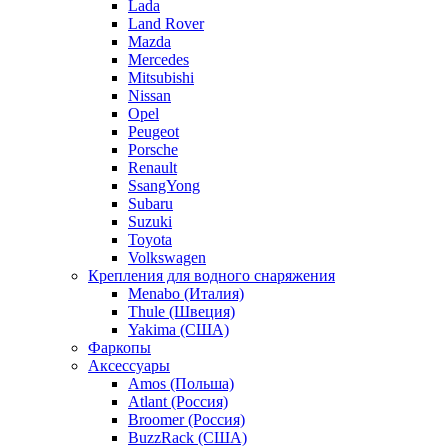
Lada
Land Rover
Mazda
Mercedes
Mitsubishi
Nissan
Opel
Peugeot
Porsche
Renault
SsangYong
Subaru
Suzuki
Toyota
Volkswagen
Крепления для водного снаряжения
Menabo (Италия)
Thule (Швеция)
Yakima (США)
Фаркопы
Аксессуары
Amos (Польша)
Atlant (Россия)
Broomer (Россия)
BuzzRack (США)