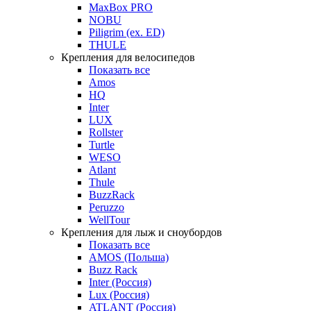
MaxBox PRO
NOBU
Piligrim (ex. ED)
THULE
Крепления для велосипедов
Показать все
Amos
HQ
Inter
LUX
Rollster
Turtle
WESO
Atlant
Thule
BuzzRack
Peruzzo
WellTour
Крепления для лыж и сноубордов
Показать все
AMOS (Польша)
Buzz Rack
Inter (Россия)
Lux (Россия)
ATLANT (Россия)