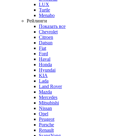
LUX
Turtle
Menabo
Рейлинги
Показать все
Chevrolet
Citroen
Datsun
Fiat
Ford
Haval
Honda
Hyundai
KIA
Lada
Land Rover
Mazda
Mercedes
Mitsubishi
Nissan
Opel
Peugeot
Porsche
Renault
SsangYong