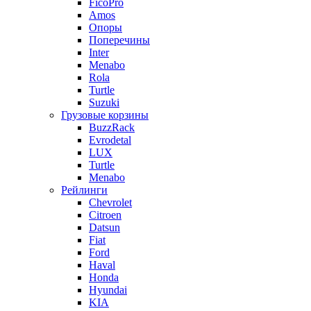
FicoPro
Amos
Опоры
Поперечины
Inter
Menabo
Rola
Turtle
Suzuki
Грузовые корзины
BuzzRack
Evrodetal
LUX
Turtle
Menabo
Рейлинги
Chevrolet
Citroen
Datsun
Fiat
Ford
Haval
Honda
Hyundai
KIA