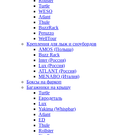
Rollster
Turtle
WESO
Atlant
Thule
BuzzRack
Peruzzo
WellTour
Крепления для лыж и сноубордов
AMOS (Польша)
Buzz Rack
Inter (Россия)
Lux (Россия)
ATLANT (Россия)
MENABO (Италия)
Боксы на фаркоп
Багажники на крышу
Turtle
Евродеталь
Lux
Yakima (Whispbar)
Atlant
ED
Thule
Rollster