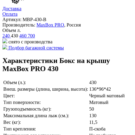
Доставка
Оплата
Артикул: MBP-430-B
Производитель:
MaxBox PRO
,
Россия
Объем л.
240
430
460
700
снято с производства
Подбор багажной системы
Характеристики Бокс на крышу
MaxBox PRO 430
Объем (л.):
430
Внеш. размеры (длина, ширина, высота):
136*96*42
Цвет:
Черный матовый
Тип поверхности:
Матовый
Грузоподъемность (кг):
50
Максимальная длина лыж (см.):
130
Вес (кг):
11,5
Тип крепления:
П-скоба