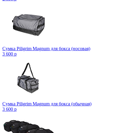
Сумка Piligrim Magnum для бокса (носовая)
3 600
p
Сумка Piligrim Magnum для бокса (обычная)
3 600
p