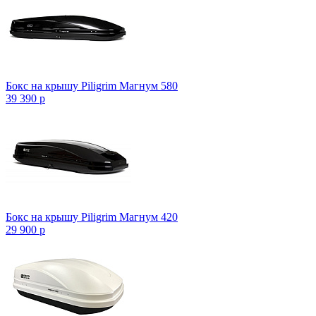
Бокс на крышу Piligrim Магнум 580
39 390
p
Бокс на крышу Piligrim Магнум 420
29 900
p