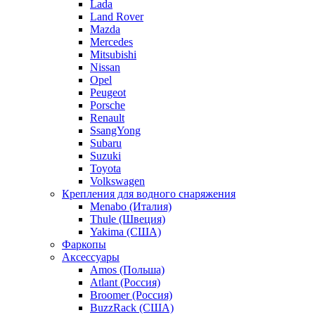
Lada
Land Rover
Mazda
Mercedes
Mitsubishi
Nissan
Opel
Peugeot
Porsche
Renault
SsangYong
Subaru
Suzuki
Toyota
Volkswagen
Крепления для водного снаряжения
Menabo (Италия)
Thule (Швеция)
Yakima (США)
Фаркопы
Аксессуары
Amos (Польша)
Atlant (Россия)
Broomer (Россия)
BuzzRack (США)