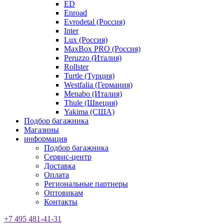
ED
Enroad
Evrodetal (Россия)
Inter
Lux (Россия)
MaxBox PRO (Россия)
Peruzzo (Италия)
Rollster
Turtle (Турция)
Westfalia (Германия)
Menabo (Италия)
Thule (Швеция)
Yakima (США)
Подбор багажника
Магазины
информация
Подбор багажника
Сервис-центр
Доставка
Оплата
Региональные партнеры
Оптовикам
Контакты
+7 495 481-41-31