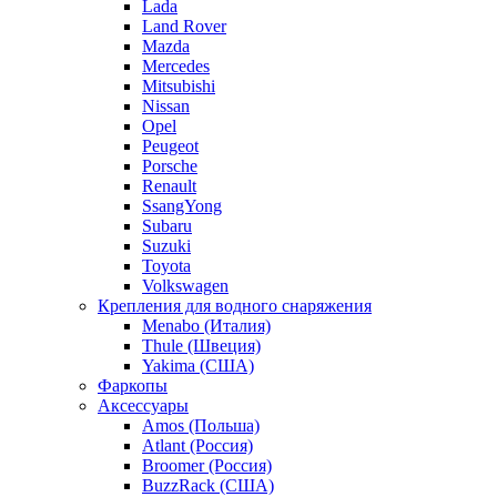
Lada
Land Rover
Mazda
Mercedes
Mitsubishi
Nissan
Opel
Peugeot
Porsche
Renault
SsangYong
Subaru
Suzuki
Toyota
Volkswagen
Крепления для водного снаряжения
Menabo (Италия)
Thule (Швеция)
Yakima (США)
Фаркопы
Аксессуары
Amos (Польша)
Atlant (Россия)
Broomer (Россия)
BuzzRack (США)