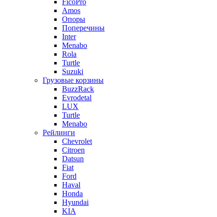
FicoPro
Amos
Опоры
Поперечины
Inter
Menabo
Rola
Turtle
Suzuki
Грузовые корзины
BuzzRack
Evrodetal
LUX
Turtle
Menabo
Рейлинги
Chevrolet
Citroen
Datsun
Fiat
Ford
Haval
Honda
Hyundai
KIA