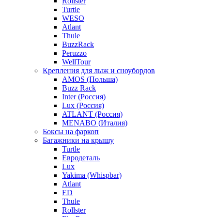
Rollster
Turtle
WESO
Atlant
Thule
BuzzRack
Peruzzo
WellTour
Крепления для лыж и сноубордов
AMOS (Польша)
Buzz Rack
Inter (Россия)
Lux (Россия)
ATLANT (Россия)
MENABO (Италия)
Боксы на фаркоп
Багажники на крышу
Turtle
Евродеталь
Lux
Yakima (Whispbar)
Atlant
ED
Thule
Rollster