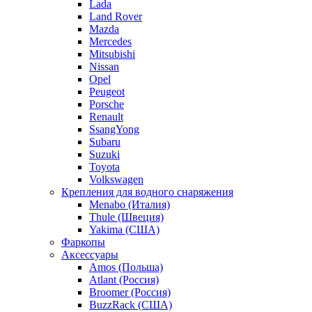
Lada
Land Rover
Mazda
Mercedes
Mitsubishi
Nissan
Opel
Peugeot
Porsche
Renault
SsangYong
Subaru
Suzuki
Toyota
Volkswagen
Крепления для водного снаряжения
Menabo (Италия)
Thule (Швеция)
Yakima (США)
Фаркопы
Аксессуары
Amos (Польша)
Atlant (Россия)
Broomer (Россия)
BuzzRack (США)