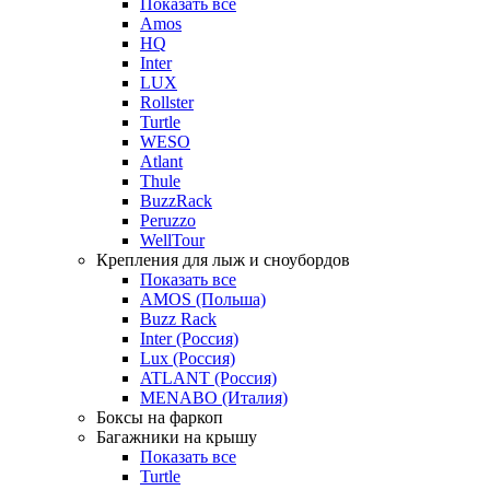
Показать все
Amos
HQ
Inter
LUX
Rollster
Turtle
WESO
Atlant
Thule
BuzzRack
Peruzzo
WellTour
Крепления для лыж и сноубордов
Показать все
AMOS (Польша)
Buzz Rack
Inter (Россия)
Lux (Россия)
ATLANT (Россия)
MENABO (Италия)
Боксы на фаркоп
Багажники на крышу
Показать все
Turtle