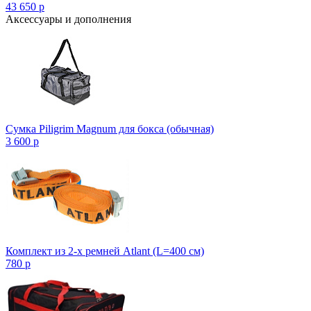
43 650
p
Аксессуары и дополнения
Сумка Piligrim Magnum для бокса (обычная)
3 600
p
Комплект из 2-х ремней Atlant (L=400 см)
780
p