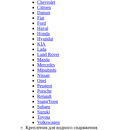
Chevrolet
Citroen
Datsun
Fiat
Ford
Haval
Honda
Hyundai
KIA
Lada
Land Rover
Mazda
Mercedes
Mitsubishi
Nissan
Opel
Peugeot
Porsche
Renault
SsangYong
Subaru
Suzuki
Toyota
Volkswagen
Крепления для водного снаряжения