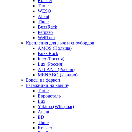
Rollster
Turtle
WESO
Atlant
Thule
BuzzRack
Peruzzo
WellTour
Крепления для лыж и сноубордов
AMOS (Польша)
Buzz Rack
Inter (Россия)
Lux (Россия)
ATLANT (Россия)
MENABO (Италия)
Боксы на фаркоп
Багажники на крышу
Turtle
Евродеталь
Lux
Yakima (Whispbar)
Atlant
ED
Thule
Rollster