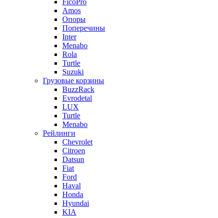
FicoPro
Amos
Опоры
Поперечины
Inter
Menabo
Rola
Turtle
Suzuki
Грузовые корзины
BuzzRack
Evrodetal
LUX
Turtle
Menabo
Рейлинги
Chevrolet
Citroen
Datsun
Fiat
Ford
Haval
Honda
Hyundai
KIA