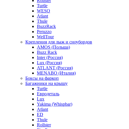
Rollster
Turtle
WESO
Atlant
Thule
BuzzRack
Peruzzo
WellTour
Крепления для лыж и сноубордов
AMOS (Польша)
Buzz Rack
Inter (Россия)
Lux (Россия)
ATLANT (Россия)
MENABO (Италия)
Боксы на фаркоп
Багажники на крышу
Turtle
Евродеталь
Lux
Yakima (Whispbar)
Atlant
ED
Thule
Rollster