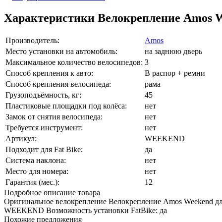
Характеристики Велокрепление Amos 
Производитель:
Amos
Место установки на автомобиль:
на заднюю дверь
Максимальное количество велосипедов:
3
Способ крепления к авто:
В распор + ремни
Способ крепления велосипеда:
рама
Грузоподъёмность, кг:
45
Пластиковые площадки под колёса:
нет
Замок от снятия велосипеда:
нет
Требуется инструмент:
нет
Артикул:
WEEKEND
Подходит для Fat Bike:
да
Система наклона:
нет
Место для номера:
нет
Гарантия (мес.):
12
Подробное описание товара
Оригинальное велокрепление Велокрепление Amos Weekend для
WEEKEND Возможность установки FatBike: да
Похожие предложения