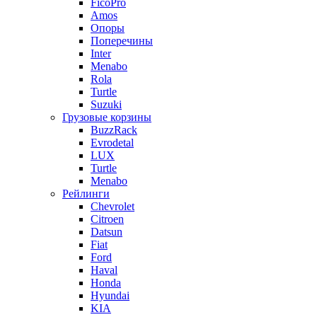
FicoPro
Amos
Опоры
Поперечины
Inter
Menabo
Rola
Turtle
Suzuki
Грузовые корзины
BuzzRack
Evrodetal
LUX
Turtle
Menabo
Рейлинги
Chevrolet
Citroen
Datsun
Fiat
Ford
Haval
Honda
Hyundai
KIA