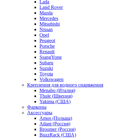
Lada
Land Rover
Mazda
Mercedes
Mitsubishi
Nissan
Opel
Peugeot
Porsche
Renault
SsangYong
Subaru
Suzuki
Toyota
Volkswagen
Крепления для водного снаряжения
Menabo (Италия)
Thule (Швеция)
Yakima (США)
Фаркопы
Аксессуары
Amos (Польша)
Atlant (Россия)
Broomer (Россия)
BuzzRack (США)