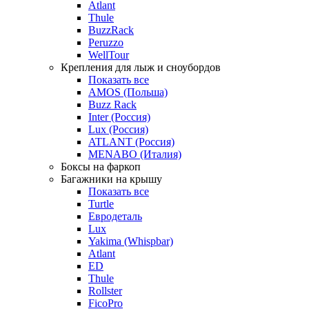
Atlant
Thule
BuzzRack
Peruzzo
WellTour
Крепления для лыж и сноубордов
Показать все
AMOS (Польша)
Buzz Rack
Inter (Россия)
Lux (Россия)
ATLANT (Россия)
MENABO (Италия)
Боксы на фаркоп
Багажники на крышу
Показать все
Turtle
Евродеталь
Lux
Yakima (Whispbar)
Atlant
ED
Thule
Rollster
FicoPro