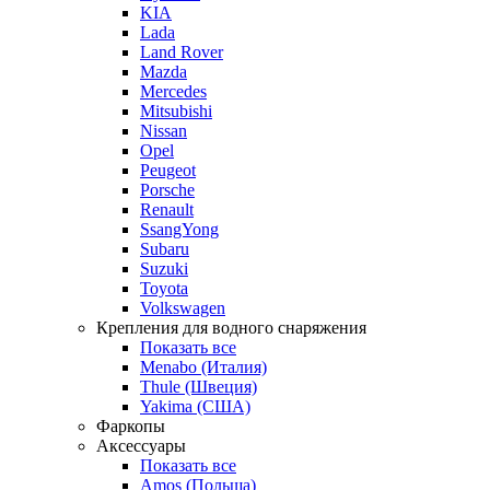
KIA
Lada
Land Rover
Mazda
Mercedes
Mitsubishi
Nissan
Opel
Peugeot
Porsche
Renault
SsangYong
Subaru
Suzuki
Toyota
Volkswagen
Крепления для водного снаряжения
Показать все
Menabo (Италия)
Thule (Швеция)
Yakima (США)
Фаркопы
Аксессуары
Показать все
Amos (Польша)