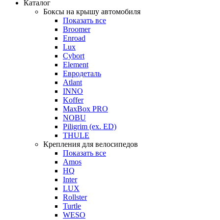
Каталог
Боксы на крышу автомобиля
Показать все
Broomer
Enroad
Lux
Cybort
Element
Евродеталь
Atlant
INNO
Koffer
MaxBox PRO
NOBU
Piligrim (ex. ED)
THULE
Крепления для велосипедов
Показать все
Amos
HQ
Inter
LUX
Rollster
Turtle
WESO