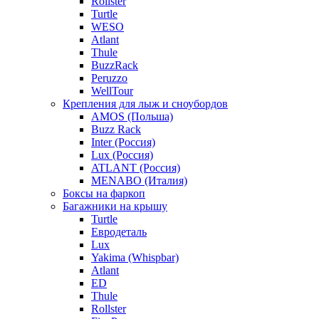
Rollster
Turtle
WESO
Atlant
Thule
BuzzRack
Peruzzo
WellTour
Крепления для лыж и сноубордов
AMOS (Польша)
Buzz Rack
Inter (Россия)
Lux (Россия)
ATLANT (Россия)
MENABO (Италия)
Боксы на фаркоп
Багажники на крышу
Turtle
Евродеталь
Lux
Yakima (Whispbar)
Atlant
ED
Thule
Rollster