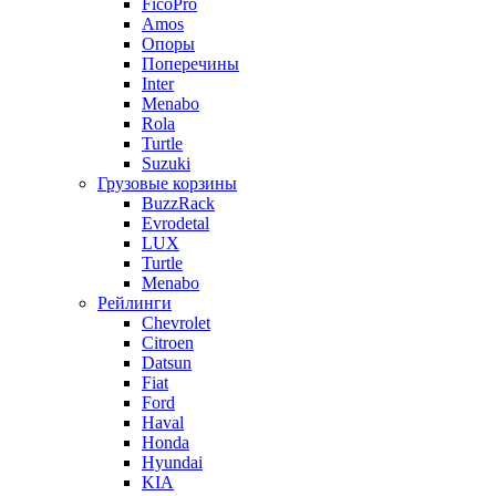
FicoPro
Amos
Опоры
Поперечины
Inter
Menabo
Rola
Turtle
Suzuki
Грузовые корзины
BuzzRack
Evrodetal
LUX
Turtle
Menabo
Рейлинги
Chevrolet
Citroen
Datsun
Fiat
Ford
Haval
Honda
Hyundai
KIA