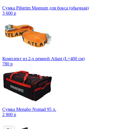
Сумка Piligrim Magnum для бокса (обычная)
3 600
p
Комплект из 2-х ремней Atlant (L=400 см)
780
p
Сумка Menabo Nomad 95 л.
2 800
p