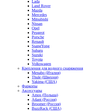
Lada
Land Rover
Mazda
Mercedes
Mitsubishi
Nissan
Opel
Peugeot
Porsche
Renault
SsangYong
Subaru
Suzuki
Toyota
Volkswagen
Крепления для водного снаряжения
Menabo (Италия)
Thule (Швеция)
Yakima (США)
Фаркопы
Аксессуары
Amos (Польша)
Atlant (Россия)
Broomer (Россия)
BuzzRack (США)