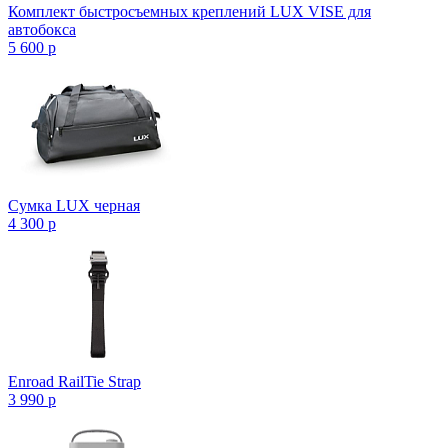
Комплект быстросъемных креплений LUX VISE для
автобокса
5 600
p
Сумка LUX черная
4 300
p
Enroad RailTie Strap
3 990
p