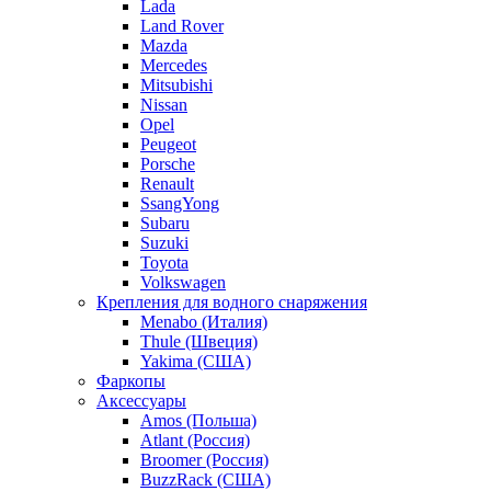
Lada
Land Rover
Mazda
Mercedes
Mitsubishi
Nissan
Opel
Peugeot
Porsche
Renault
SsangYong
Subaru
Suzuki
Toyota
Volkswagen
Крепления для водного снаряжения
Menabo (Италия)
Thule (Швеция)
Yakima (США)
Фаркопы
Аксессуары
Amos (Польша)
Atlant (Россия)
Broomer (Россия)
BuzzRack (США)