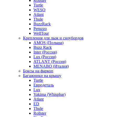
Rollster
Turtle
WESO
Atlant
Thule
BuzzRack
Peruzzo
WellTour
Крепления для лыж и сноубордов
AMOS (Польша)
Buzz Rack
Inter (Россия)
Lux (Россия)
ATLANT (Россия)
MENABO (Италия)
Боксы на фаркоп
Багажники на крышу
Turtle
Евродеталь
Lux
Yakima (Whispbar)
Atlant
ED
Thule
Rollster