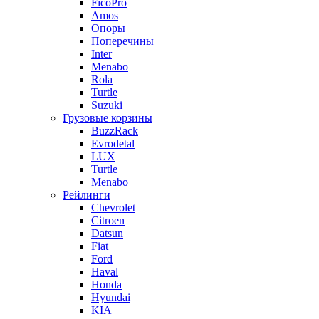
FicoPro
Amos
Опоры
Поперечины
Inter
Menabo
Rola
Turtle
Suzuki
Грузовые корзины
BuzzRack
Evrodetal
LUX
Turtle
Menabo
Рейлинги
Chevrolet
Citroen
Datsun
Fiat
Ford
Haval
Honda
Hyundai
KIA