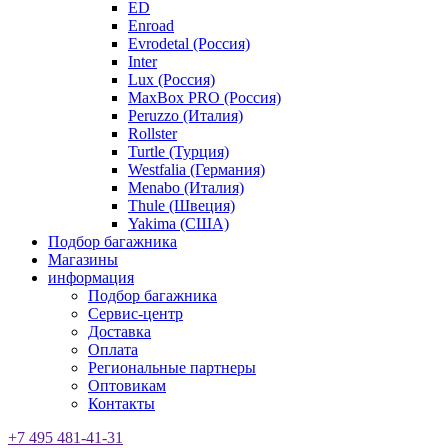
ED
Enroad
Evrodetal (Россия)
Inter
Lux (Россия)
MaxBox PRO (Россия)
Peruzzo (Италия)
Rollster
Turtle (Турция)
Westfalia (Германия)
Menabo (Италия)
Thule (Швеция)
Yakima (США)
Подбор багажника
Магазины
информация
Подбор багажника
Сервис-центр
Доставка
Оплата
Региональные партнеры
Оптовикам
Контакты
+7 495 481-41-31