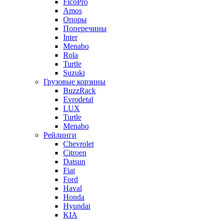
FicoPro
Amos
Опоры
Поперечины
Inter
Menabo
Rola
Turtle
Suzuki
Грузовые корзины
BuzzRack
Evrodetal
LUX
Turtle
Menabo
Рейлинги
Chevrolet
Citroen
Datsun
Fiat
Ford
Haval
Honda
Hyundai
KIA