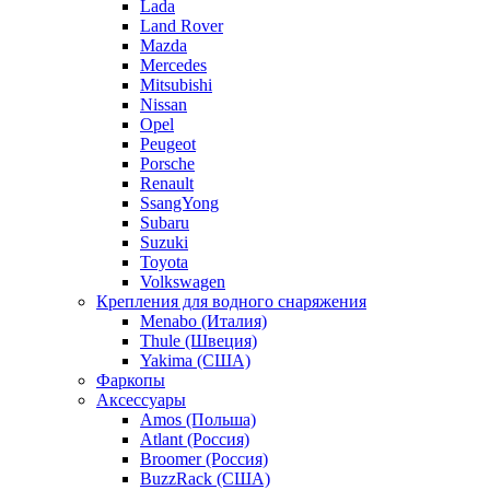
Lada
Land Rover
Mazda
Mercedes
Mitsubishi
Nissan
Opel
Peugeot
Porsche
Renault
SsangYong
Subaru
Suzuki
Toyota
Volkswagen
Крепления для водного снаряжения
Menabo (Италия)
Thule (Швеция)
Yakima (США)
Фаркопы
Аксессуары
Amos (Польша)
Atlant (Россия)
Broomer (Россия)
BuzzRack (США)