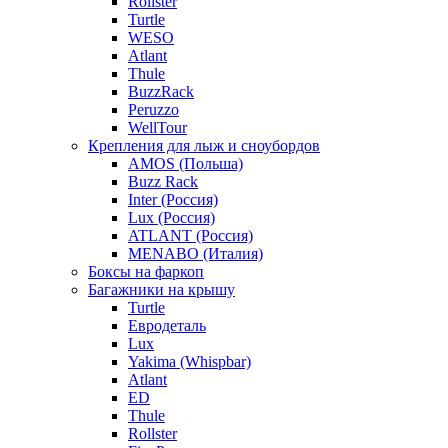
Rollster
Turtle
WESO
Atlant
Thule
BuzzRack
Peruzzo
WellTour
Крепления для лыж и сноубордов
AMOS (Польша)
Buzz Rack
Inter (Россия)
Lux (Россия)
ATLANT (Россия)
MENABO (Италия)
Боксы на фаркоп
Багажники на крышу
Turtle
Евродеталь
Lux
Yakima (Whispbar)
Atlant
ED
Thule
Rollster