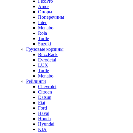
FicoPro
Amos
Опоры
Поперечины
Inter
Menabo
Rola
Turtle
Suzuki
Грузовые корзины
BuzzRack
Evrodetal
LUX
Turtle
Menabo
Рейлинги
Chevrolet
Citroen
Datsun
Fiat
Ford
Haval
Honda
Hyundai
KIA