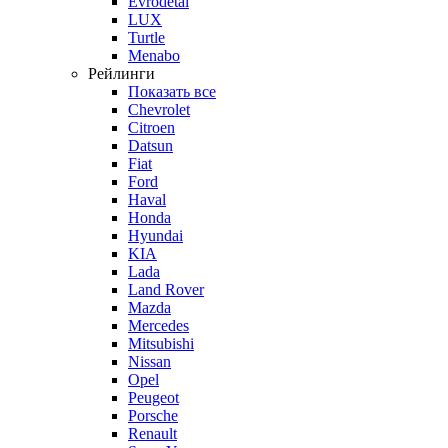
Evrodetal
LUX
Turtle
Menabo
Рейлинги
Показать все
Chevrolet
Citroen
Datsun
Fiat
Ford
Haval
Honda
Hyundai
KIA
Lada
Land Rover
Mazda
Mercedes
Mitsubishi
Nissan
Opel
Peugeot
Porsche
Renault