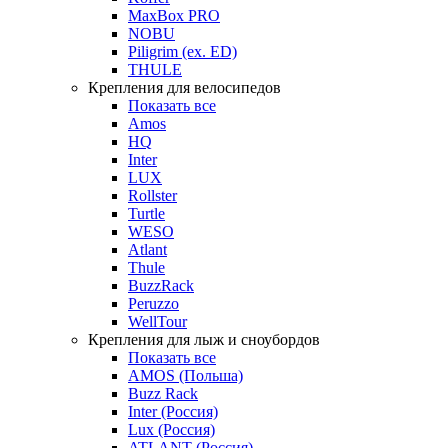
MaxBox PRO
NOBU
Piligrim (ex. ED)
THULE
Крепления для велосипедов
Показать все
Amos
HQ
Inter
LUX
Rollster
Turtle
WESO
Atlant
Thule
BuzzRack
Peruzzo
WellTour
Крепления для лыж и сноубордов
Показать все
AMOS (Польша)
Buzz Rack
Inter (Россия)
Lux (Россия)
ATLANT (Россия)