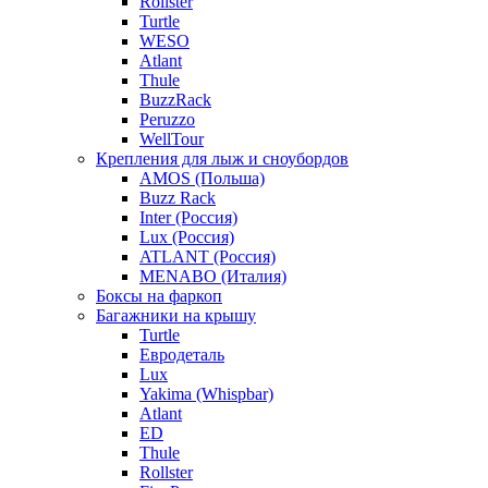
Rollster
Turtle
WESO
Atlant
Thule
BuzzRack
Peruzzo
WellTour
Крепления для лыж и сноубордов
AMOS (Польша)
Buzz Rack
Inter (Россия)
Lux (Россия)
ATLANT (Россия)
MENABO (Италия)
Боксы на фаркоп
Багажники на крышу
Turtle
Евродеталь
Lux
Yakima (Whispbar)
Atlant
ED
Thule
Rollster