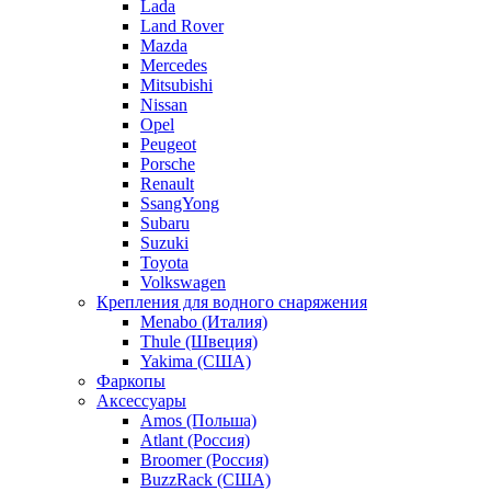
Lada
Land Rover
Mazda
Mercedes
Mitsubishi
Nissan
Opel
Peugeot
Porsche
Renault
SsangYong
Subaru
Suzuki
Toyota
Volkswagen
Крепления для водного снаряжения
Menabo (Италия)
Thule (Швеция)
Yakima (США)
Фаркопы
Аксессуары
Amos (Польша)
Atlant (Россия)
Broomer (Россия)
BuzzRack (США)