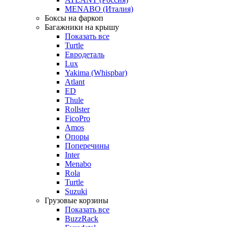
MENABO (Италия)
Боксы на фаркоп
Багажники на крышу
Показать все
Turtle
Евродеталь
Lux
Yakima (Whispbar)
Atlant
ED
Thule
Rollster
FicoPro
Amos
Опоры
Поперечины
Inter
Menabo
Rola
Turtle
Suzuki
Грузовые корзины
Показать все
BuzzRack