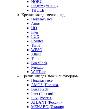
NOBU
Piligrim (ex. ED)
THULE
Крепления для велосипедов
Показать все
Amos
HQ
Inter
LUX
Rollster
Turtle
WESO
Atlant
Thule
BuzzRack
Peruzzo
WellTour
Крепления для лыж и сноубордов
Показать все
AMOS (Польша)
Buzz Rack
Inter (Россия)
Lux (Россия)
ATLANT (Россия)
MENABO (Италия)