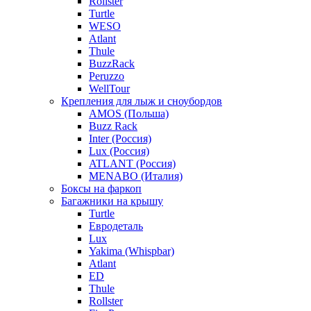
Rollster
Turtle
WESO
Atlant
Thule
BuzzRack
Peruzzo
WellTour
Крепления для лыж и сноубордов
AMOS (Польша)
Buzz Rack
Inter (Россия)
Lux (Россия)
ATLANT (Россия)
MENABO (Италия)
Боксы на фаркоп
Багажники на крышу
Turtle
Евродеталь
Lux
Yakima (Whispbar)
Atlant
ED
Thule
Rollster