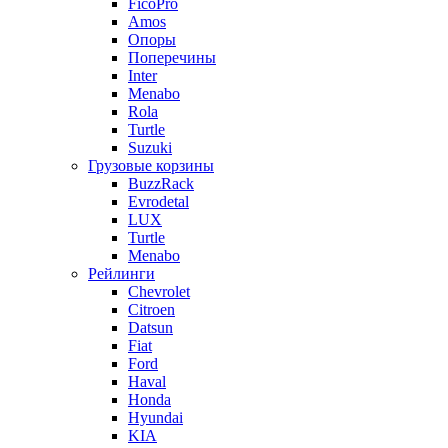
FicoPro
Amos
Опоры
Поперечины
Inter
Menabo
Rola
Turtle
Suzuki
Грузовые корзины
BuzzRack
Evrodetal
LUX
Turtle
Menabo
Рейлинги
Chevrolet
Citroen
Datsun
Fiat
Ford
Haval
Honda
Hyundai
KIA