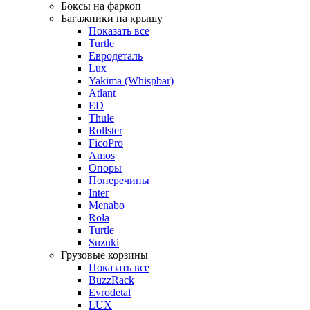
Боксы на фаркоп
Багажники на крышу
Показать все
Turtle
Евродеталь
Lux
Yakima (Whispbar)
Atlant
ED
Thule
Rollster
FicoPro
Amos
Опоры
Поперечины
Inter
Menabo
Rola
Turtle
Suzuki
Грузовые корзины
Показать все
BuzzRack
Evrodetal
LUX