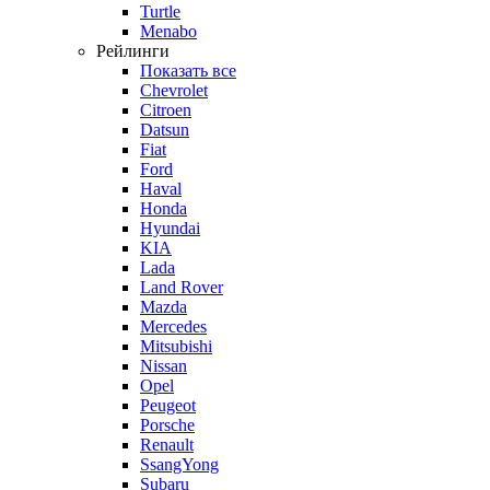
Turtle
Menabo
Рейлинги
Показать все
Chevrolet
Citroen
Datsun
Fiat
Ford
Haval
Honda
Hyundai
KIA
Lada
Land Rover
Mazda
Mercedes
Mitsubishi
Nissan
Opel
Peugeot
Porsche
Renault
SsangYong
Subaru