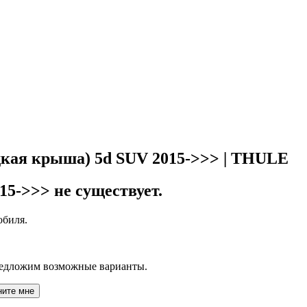
дкая крыша) 5d SUV 2015->>> | THULE
15->>> не существует.
обиля.
редложим возможные варианты.
ните мне