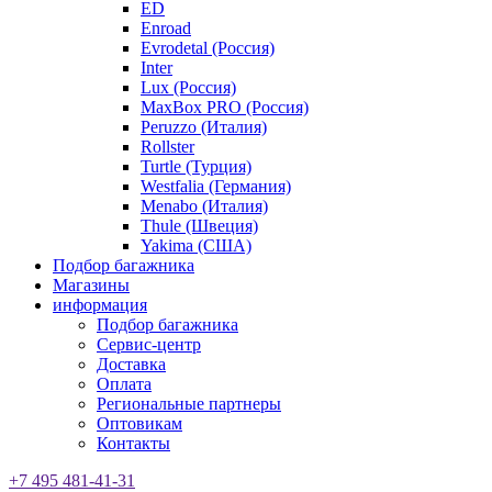
ED
Enroad
Evrodetal (Россия)
Inter
Lux (Россия)
MaxBox PRO (Россия)
Peruzzo (Италия)
Rollster
Turtle (Турция)
Westfalia (Германия)
Menabo (Италия)
Thule (Швеция)
Yakima (США)
Подбор багажника
Магазины
информация
Подбор багажника
Сервис-центр
Доставка
Оплата
Региональные партнеры
Оптовикам
Контакты
+7 495 481-41-31