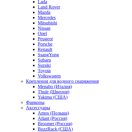
Lada
Land Rover
Mazda
Mercedes
Mitsubishi
Nissan
Opel
Peugeot
Porsche
Renault
SsangYong
Subaru
Suzuki
Toyota
Volkswagen
Крепления для водного снаряжения
Menabo (Италия)
Thule (Швеция)
Yakima (США)
Фаркопы
Аксессуары
Amos (Польша)
Atlant (Россия)
Broomer (Россия)
BuzzRack (США)