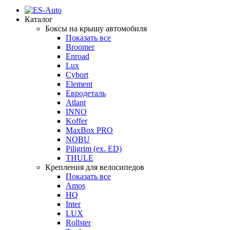
Каталог
Боксы на крышу автомобиля
Показать все
Broomer
Enroad
Lux
Cybort
Element
Евродеталь
Atlant
INNO
Koffer
MaxBox PRO
NOBU
Piligrim (ex. ED)
THULE
Крепления для велосипедов
Показать все
Amos
HQ
Inter
LUX
Rollster