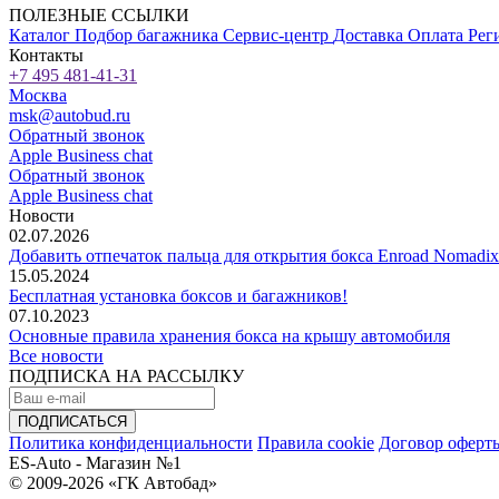
ПОЛЕЗНЫЕ ССЫЛКИ
Каталог
Подбор багажника
Сервис-центр
Доставка
Оплата
Рег
Контакты
+7 495 481-41-31
Москва
msk@autobud.ru
Обратный звонок
Apple Business chat
Обратный звонок
Apple Business chat
Новости
02.07.2026
Добавить отпечаток пальца для открытия бокса Enroad Nomadix
15.05.2024
Бесплатная установка боксов и багажников!
07.10.2023
Основные правила хранения бокса на крышу автомобиля
Все новости
ПОДПИСКА НА РАССЫЛКУ
Политика конфиденциальности
Правила cookie
Договор оферт
ES-Auto - Магазин №1
© 2009-2026 «ГК Автобад»