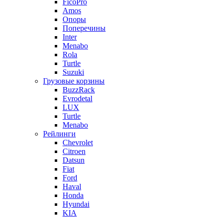
FicoPro
Amos
Опоры
Поперечины
Inter
Menabo
Rola
Turtle
Suzuki
Грузовые корзины
BuzzRack
Evrodetal
LUX
Turtle
Menabo
Рейлинги
Chevrolet
Citroen
Datsun
Fiat
Ford
Haval
Honda
Hyundai
KIA