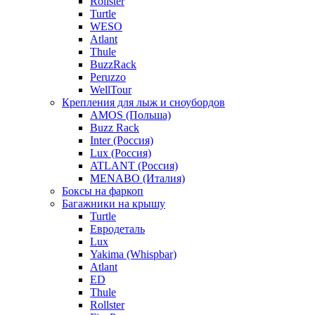
Rollster
Turtle
WESO
Atlant
Thule
BuzzRack
Peruzzo
WellTour
Крепления для лыж и сноубордов
AMOS (Польша)
Buzz Rack
Inter (Россия)
Lux (Россия)
ATLANT (Россия)
MENABO (Италия)
Боксы на фаркоп
Багажники на крышу
Turtle
Евродеталь
Lux
Yakima (Whispbar)
Atlant
ED
Thule
Rollster