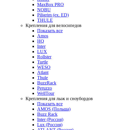
MaxBox PRO
NOBU
Piligrim (ex. ED)
THULE
Крепления для велосипедов
Показать все
Amos
HQ
Inter
LUX
Rollster
Turtle
WESO
Atlant
Thule
BuzzRack
Peruzzo
WellTour
Крепления для лыж и сноубордов
Показать все
AMOS (Польша)
Buzz Rack
Inter (Россия)
Lux (Россия)
ATLANT (Россия)