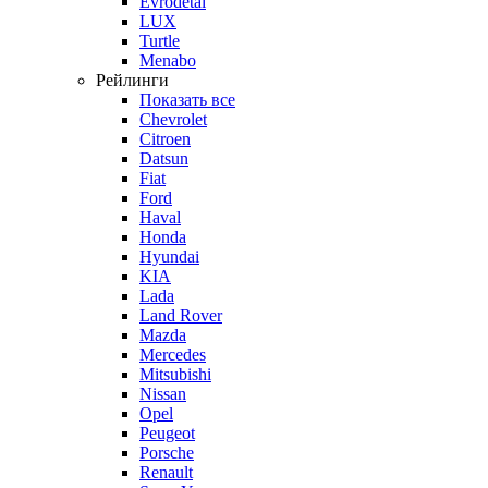
Evrodetal
LUX
Turtle
Menabo
Рейлинги
Показать все
Chevrolet
Citroen
Datsun
Fiat
Ford
Haval
Honda
Hyundai
KIA
Lada
Land Rover
Mazda
Mercedes
Mitsubishi
Nissan
Opel
Peugeot
Porsche
Renault