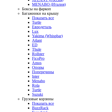
MENABO (Италия)
Боксы на фаркоп
Багажники на крышу
Показать все
Turtle
Евродеталь
Lux
Yakima (Whispbar)
Atlant
ED
Thule
Rollster
FicoPro
Amos
Опоры
Поперечины
Inter
Menabo
Rola
Turtle
Suzuki
Грузовые корзины
Показать все
BuzzRack