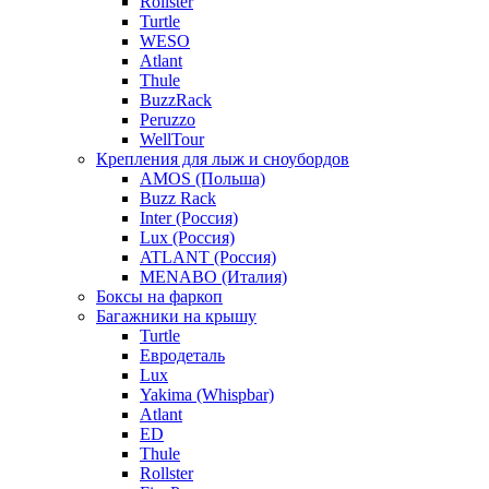
Rollster
Turtle
WESO
Atlant
Thule
BuzzRack
Peruzzo
WellTour
Крепления для лыж и сноубордов
AMOS (Польша)
Buzz Rack
Inter (Россия)
Lux (Россия)
ATLANT (Россия)
MENABO (Италия)
Боксы на фаркоп
Багажники на крышу
Turtle
Евродеталь
Lux
Yakima (Whispbar)
Atlant
ED
Thule
Rollster