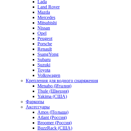
Lada
Land Rover
Mazda
Mercedes
Mitsubishi
Nissan
Opel
Peugeot
Porsche
Renault
SsangYong
Subaru
Suzuki
Toyota
Volkswagen
Крепления для водного снаряжения
Menabo (Италия)
Thule (Швеция)
Yakima (США)
Фаркопы
Аксессуары
Amos (Польша)
Atlant (Россия)
Broomer (Россия)
BuzzRack (США)