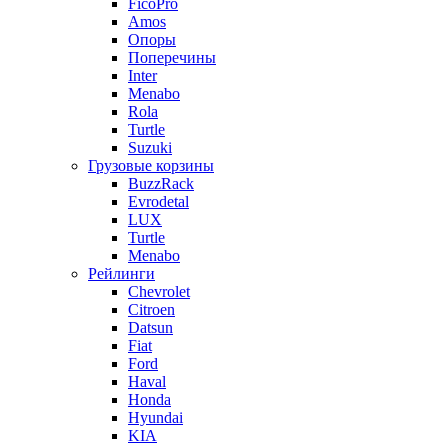
FicoPro
Amos
Опоры
Поперечины
Inter
Menabo
Rola
Turtle
Suzuki
Грузовые корзины
BuzzRack
Evrodetal
LUX
Turtle
Menabo
Рейлинги
Chevrolet
Citroen
Datsun
Fiat
Ford
Haval
Honda
Hyundai
KIA