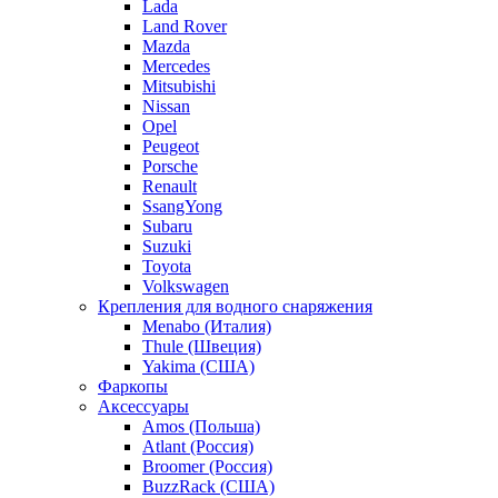
Lada
Land Rover
Mazda
Mercedes
Mitsubishi
Nissan
Opel
Peugeot
Porsche
Renault
SsangYong
Subaru
Suzuki
Toyota
Volkswagen
Крепления для водного снаряжения
Menabo (Италия)
Thule (Швеция)
Yakima (США)
Фаркопы
Аксессуары
Amos (Польша)
Atlant (Россия)
Broomer (Россия)
BuzzRack (США)