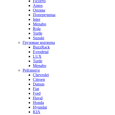
FicoPro
Amos
Опоры
Поперечины
Inter
Menabo
Rola
Turtle
Suzuki
Грузовые корзины
BuzzRack
Evrodetal
LUX
Turtle
Menabo
Рейлинги
Chevrolet
Citroen
Datsun
Fiat
Ford
Haval
Honda
Hyundai
KIA