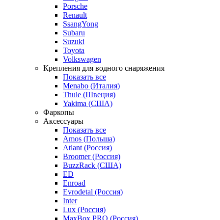
Porsche
Renault
SsangYong
Subaru
Suzuki
Toyota
Volkswagen
Крепления для водного снаряжения
Показать все
Menabo (Италия)
Thule (Швеция)
Yakima (США)
Фаркопы
Аксессуары
Показать все
Amos (Польша)
Atlant (Россия)
Broomer (Россия)
BuzzRack (США)
ED
Enroad
Evrodetal (Россия)
Inter
Lux (Россия)
MaxBox PRO (Россия)