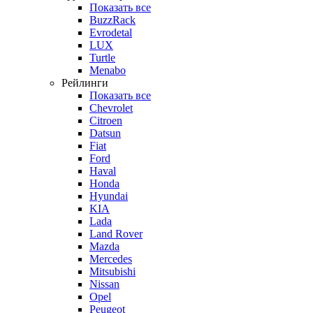
Показать все
BuzzRack
Evrodetal
LUX
Turtle
Menabo
Рейлинги
Показать все
Chevrolet
Citroen
Datsun
Fiat
Ford
Haval
Honda
Hyundai
KIA
Lada
Land Rover
Mazda
Mercedes
Mitsubishi
Nissan
Opel
Peugeot