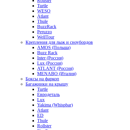
Rollster
Turtle
WESO
Atlant
Thule
BuzzRack
Peruzzo
WellTour
Крепления для лыж и сноубордов
AMOS (Польша)
Buzz Rack
Inter (Россия)
Lux (Россия)
ATLANT (Россия)
MENABO (Италия)
Боксы на фаркоп
Багажники на крышу
Turtle
Евродеталь
Lux
Yakima (Whispbar)
Atlant
ED
Thule
Rollster