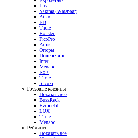
Евродеталь
Lux
Yakima (Whispbar)
Atlant
ED
Thule
Rollster
FicoPro
Amos
Опоры
Поперечины
Inter
Menabo
Rola
Turtle
Suzuki
Грузовые корзины
Показать все
BuzzRack
Evrodetal
LUX
Turtle
Menabo
Рейлинги
Показать все