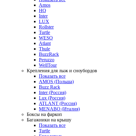
Amos
HQ
Inter
LUX
Rollster
Turtle
WESO
Atlant
Thule
BuzzRack
Peruzzo
WellTour
Крепления для лыж и сноубордов
Показать все
AMOS (Польша)
Buzz Rack
Inter (Россия)
Lux (Россия)
ATLANT (Россия)
MENABO (Италия)
Боксы на фаркоп
Багажники на крышу
Показать все
Turtle