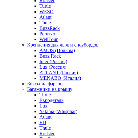
Rollster
Turtle
WESO
Atlant
Thule
BuzzRack
Peruzzo
WellTour
Крепления для лыж и сноубордов
AMOS (Польша)
Buzz Rack
Inter (Россия)
Lux (Россия)
ATLANT (Россия)
MENABO (Италия)
Боксы на фаркоп
Багажники на крышу
Turtle
Евродеталь
Lux
Yakima (Whispbar)
Atlant
ED
Thule
Rollster