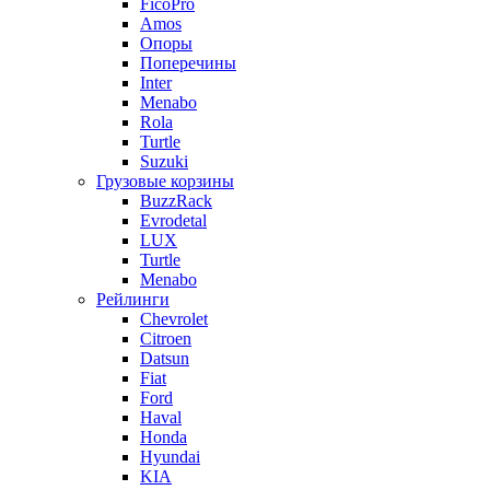
FicoPro
Amos
Опоры
Поперечины
Inter
Menabo
Rola
Turtle
Suzuki
Грузовые корзины
BuzzRack
Evrodetal
LUX
Turtle
Menabo
Рейлинги
Chevrolet
Citroen
Datsun
Fiat
Ford
Haval
Honda
Hyundai
KIA