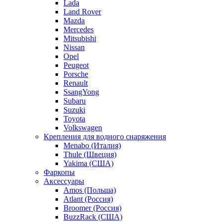
Lada
Land Rover
Mazda
Mercedes
Mitsubishi
Nissan
Opel
Peugeot
Porsche
Renault
SsangYong
Subaru
Suzuki
Toyota
Volkswagen
Крепления для водного снаряжения
Menabo (Италия)
Thule (Швеция)
Yakima (США)
Фаркопы
Аксессуары
Amos (Польша)
Atlant (Россия)
Broomer (Россия)
BuzzRack (США)