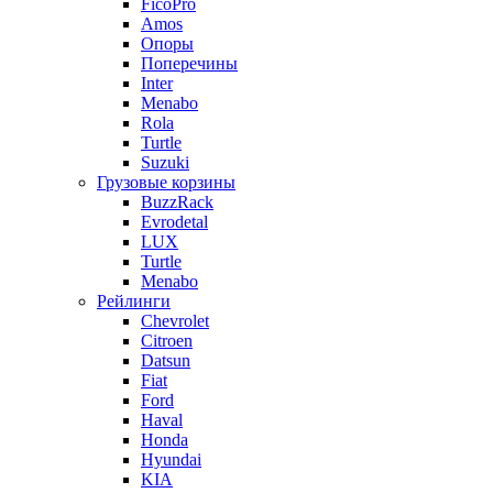
FicoPro
Amos
Опоры
Поперечины
Inter
Menabo
Rola
Turtle
Suzuki
Грузовые корзины
BuzzRack
Evrodetal
LUX
Turtle
Menabo
Рейлинги
Chevrolet
Citroen
Datsun
Fiat
Ford
Haval
Honda
Hyundai
KIA