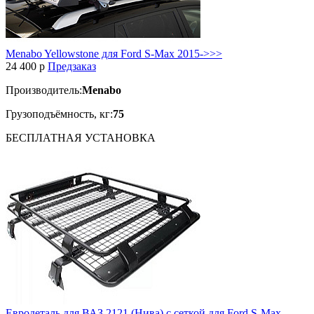
Menabo Yellowstone для Ford S-Max 2015->>>
24 400
p
Предзаказ
Производитель:
Menabo
Грузоподъёмность, кг:
75
БЕСПЛАТНАЯ
УСТАНОВКА
Евродеталь для ВАЗ 2121 (Нива) с сеткой для Ford S-Max