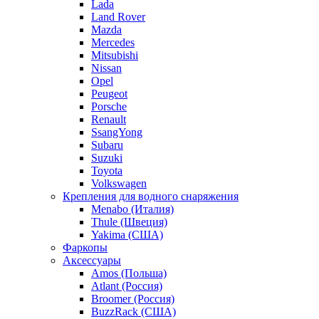
Lada
Land Rover
Mazda
Mercedes
Mitsubishi
Nissan
Opel
Peugeot
Porsche
Renault
SsangYong
Subaru
Suzuki
Toyota
Volkswagen
Крепления для водного снаряжения
Menabo (Италия)
Thule (Швеция)
Yakima (США)
Фаркопы
Аксессуары
Amos (Польша)
Atlant (Россия)
Broomer (Россия)
BuzzRack (США)