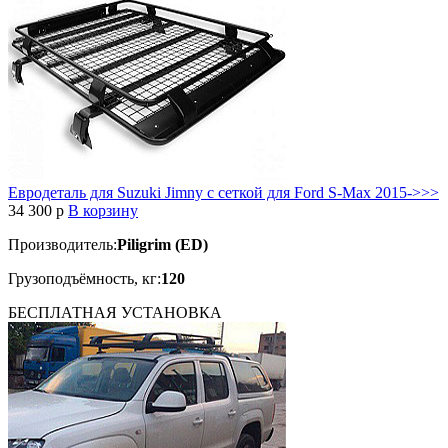
Евродеталь для Suzuki Jimny с сеткой для Ford S-Max 2015->>>
34 300
p
В корзину
Производитель:
Piligrim (ED)
Грузоподъёмность, кг:
120
БЕСПЛАТНАЯ
УСТАНОВКА