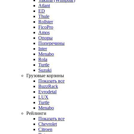
Yakima (Whispbar)
Atlant
ED
Thule
Rollster
FicoPro
Amos
Опоры
Поперечины
Inter
Menabo
Rola
Turtle
Suzuki
Грузовые корзины
Показать все
BuzzRack
Evrodetal
LUX
Turtle
Menabo
Рейлинги
Показать все
Chevrolet
Citroen