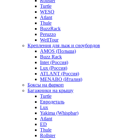
Rollster
Turtle
WESO
Atlant
Thule
BuzzRack
Peruzzo
WellTour
Крепления для лыж и сноубордов
AMOS (Польша)
Buzz Rack
Inter (Россия)
Lux (Россия)
ATLANT (Россия)
MENABO (Италия)
Боксы на фаркоп
Багажники на крышу
Turtle
Евродеталь
Lux
Yakima (Whispbar)
Atlant
ED
Thule
Rollster