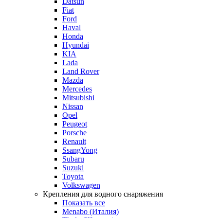
Datsun
Fiat
Ford
Haval
Honda
Hyundai
KIA
Lada
Land Rover
Mazda
Mercedes
Mitsubishi
Nissan
Opel
Peugeot
Porsche
Renault
SsangYong
Subaru
Suzuki
Toyota
Volkswagen
Крепления для водного снаряжения
Показать все
Menabo (Италия)