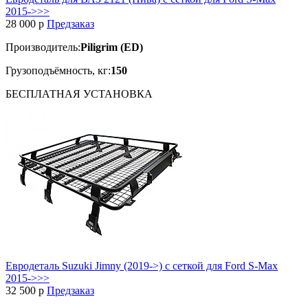
2015->>>
28 000
p
Предзаказ
Производитель:
Piligrim (ED)
Грузоподъёмность, кг:
150
БЕСПЛАТНАЯ
УСТАНОВКА
Евродеталь Suzuki Jimny (2019->) с сеткой для Ford S-Max
2015->>>
32 500
p
Предзаказ