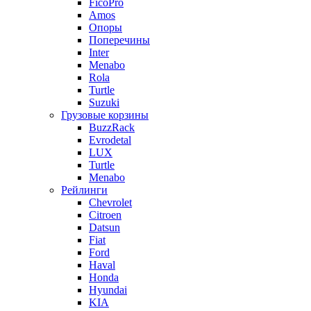
FicoPro
Amos
Опоры
Поперечины
Inter
Menabo
Rola
Turtle
Suzuki
Грузовые корзины
BuzzRack
Evrodetal
LUX
Turtle
Menabo
Рейлинги
Chevrolet
Citroen
Datsun
Fiat
Ford
Haval
Honda
Hyundai
KIA