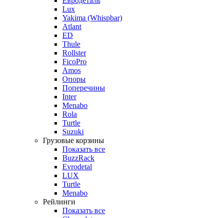
Евродеталь
Lux
Yakima (Whispbar)
Atlant
ED
Thule
Rollster
FicoPro
Amos
Опоры
Поперечины
Inter
Menabo
Rola
Turtle
Suzuki
Грузовые корзины
Показать все
BuzzRack
Evrodetal
LUX
Turtle
Menabo
Рейлинги
Показать все