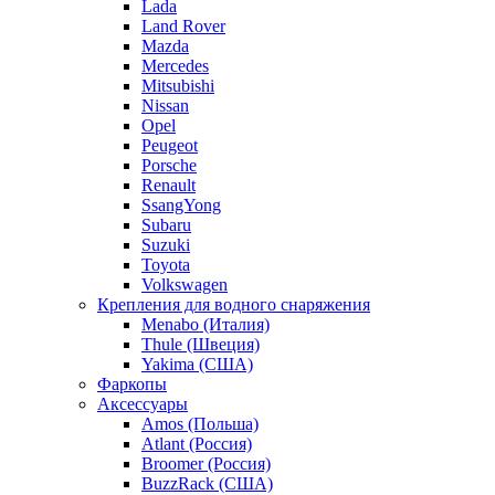
Lada
Land Rover
Mazda
Mercedes
Mitsubishi
Nissan
Opel
Peugeot
Porsche
Renault
SsangYong
Subaru
Suzuki
Toyota
Volkswagen
Крепления для водного снаряжения
Menabo (Италия)
Thule (Швеция)
Yakima (США)
Фаркопы
Аксессуары
Amos (Польша)
Atlant (Россия)
Broomer (Россия)
BuzzRack (США)