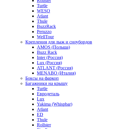
Rollster
Turtle
WESO
Atlant
Thule
BuzzRack
Peruzzo
WellTour
Крепления для лыж и сноубордов
AMOS (Польша)
Buzz Rack
Inter (Россия)
Lux (Россия)
ATLANT (Россия)
MENABO (Италия)
Боксы на фаркоп
Багажники на крышу
Turtle
Евродеталь
Lux
Yakima (Whispbar)
Atlant
ED
Thule
Rollster