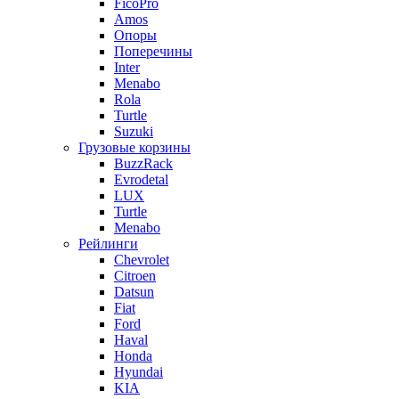
FicoPro
Amos
Опоры
Поперечины
Inter
Menabo
Rola
Turtle
Suzuki
Грузовые корзины
BuzzRack
Evrodetal
LUX
Turtle
Menabo
Рейлинги
Chevrolet
Citroen
Datsun
Fiat
Ford
Haval
Honda
Hyundai
KIA