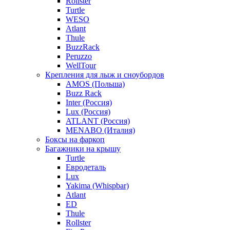
Rollster
Turtle
WESO
Atlant
Thule
BuzzRack
Peruzzo
WellTour
Крепления для лыж и сноубордов
AMOS (Польша)
Buzz Rack
Inter (Россия)
Lux (Россия)
ATLANT (Россия)
MENABO (Италия)
Боксы на фаркоп
Багажники на крышу
Turtle
Евродеталь
Lux
Yakima (Whispbar)
Atlant
ED
Thule
Rollster