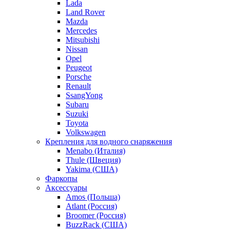
Lada
Land Rover
Mazda
Mercedes
Mitsubishi
Nissan
Opel
Peugeot
Porsche
Renault
SsangYong
Subaru
Suzuki
Toyota
Volkswagen
Крепления для водного снаряжения
Menabo (Италия)
Thule (Швеция)
Yakima (США)
Фаркопы
Аксессуары
Amos (Польша)
Atlant (Россия)
Broomer (Россия)
BuzzRack (США)