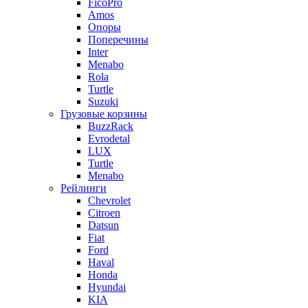
FicoPro
Amos
Опоры
Поперечины
Inter
Menabo
Rola
Turtle
Suzuki
Грузовые корзины
BuzzRack
Evrodetal
LUX
Turtle
Menabo
Рейлинги
Chevrolet
Citroen
Datsun
Fiat
Ford
Haval
Honda
Hyundai
KIA