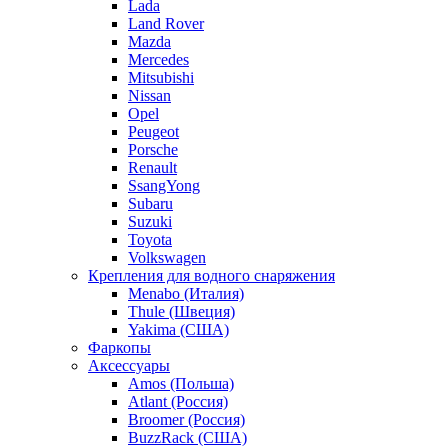
Lada
Land Rover
Mazda
Mercedes
Mitsubishi
Nissan
Opel
Peugeot
Porsche
Renault
SsangYong
Subaru
Suzuki
Toyota
Volkswagen
Крепления для водного снаряжения
Menabo (Италия)
Thule (Швеция)
Yakima (США)
Фаркопы
Аксессуары
Amos (Польша)
Atlant (Россия)
Broomer (Россия)
BuzzRack (США)