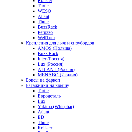
Rollster
Turtle
WESO
Atlant
Thule
BuzzRack
Peruzzo
WellTour
Крепления для лыж и сноубордов
AMOS (Польша)
Buzz Rack
Inter (Россия)
Lux (Россия)
ATLANT (Россия)
MENABO (Италия)
Боксы на фаркоп
Багажники на крышу
Turtle
Евродеталь
Lux
Yakima (Whispbar)
Atlant
ED
Thule
Rollster