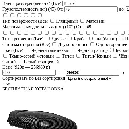
Внеш. размеры (высота)
(Все)
Грузоподъемность (кг)
(45)
От:
до:
Тип поверхности
(Все)
Глянцевый
Матовый
Максимальная длина лыж (см.)
(105)
От:
Тип крепления
(Все)
Другое
Краб
Лапа (банан)
П
Система открытия
(Все)
Двухстороннее
Одностороннее
Цвет
(Все)
Черный глянцевый
Черный раптор
Белый
Тёмно-серый матовый
Титан
Титан/Чёрный
Чёрн
Синий
Белый глянцевый
Цена
(920
p
— 256980
p
)
—
p
Сортировать по
Без сортировки
new
БЕСПЛАТНАЯ
УСТАНОВКА