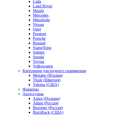
Lada
Land Rover
Mazda
Mercedes
Mitsubishi
Nissan
Opel
Peugeot
Porsche
Renault
SsangYong
Subaru
Suzuki
Toyota
Volkswagen
Крепления для водного снаряжения
Menabo (Италия)
Thule (Швеция)
Yakima (США)
Фаркопы
Аксессуары
Amos (Польша)
Atlant (Россия)
Broomer (Россия)
BuzzRack (США)