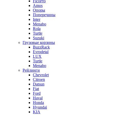
FicoPro
Amos
Опоры
Поперечины
Inter
Menabo
Rola
Turtle
Suzuki
Грузовые корзины
BuzzRack
Evrodetal
LUX
Turtle
Menabo
Рейлинги
Chevrolet
Citroen
Datsun
Fiat
Ford
Haval
Honda
Hyundai
KIA