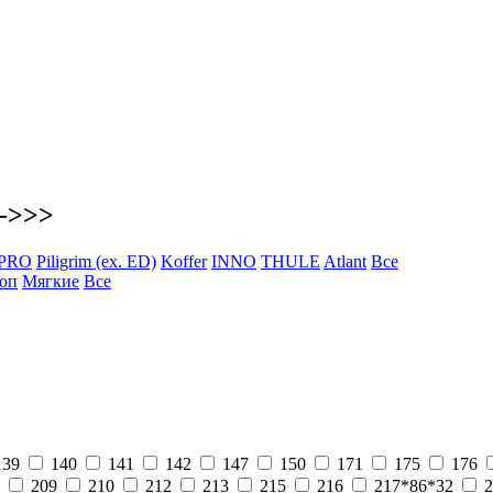
6->>>
 PRO
Piligrim (ex. ED)
Koffer
INNO
THULE
Atlant
Все
оп
Мягкие
Все
139
140
141
142
147
150
171
175
176
209
210
212
213
215
216
217*86*32
2