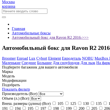
Москва
корзина
Главная
Автомобильные боксы
Автомобильный бокс для Ravon R2 2016->>>
Автомобильный бокс для Ravon R2 201
Broomer
Enroad
Lux
Cybort
Element
Евродеталь
NOBU
MaxBox
Маленькие
Средние
Большие
Для сноубордов
Для лыж
На фарк
Подберите багажник для вашего автомобиля
Марка
Модель
Модификации
Подобрать
Показать фильтр
Производитель
(Все)
Объем (л.)
(Все)
Внеш. размеры (длина)
(Все)
105
125
130
135
191
194
195
197
198
199
200
205
206