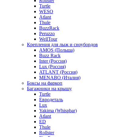
Rollster
Turtle
WESO
Atlant
Thule
BuzzRack
Peruzzo
WellTour
Крепления для лыж и сноубордов
AMOS (Польша)
Buzz Rack
Inter (Россия)
Lux (Россия)
ATLANT (Россия)
MENABO (Италия)
Боксы на фаркоп
Багажники на крышу
Turtle
Евродеталь
Lux
Yakima (Whispbar)
Atlant
ED
Thule
Rollster