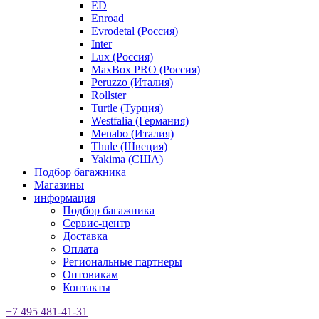
ED
Enroad
Evrodetal (Россия)
Inter
Lux (Россия)
MaxBox PRO (Россия)
Peruzzo (Италия)
Rollster
Turtle (Турция)
Westfalia (Германия)
Menabo (Италия)
Thule (Швеция)
Yakima (США)
Подбор багажника
Магазины
информация
Подбор багажника
Сервис-центр
Доставка
Оплата
Региональные партнеры
Оптовикам
Контакты
+7 495 481-41-31