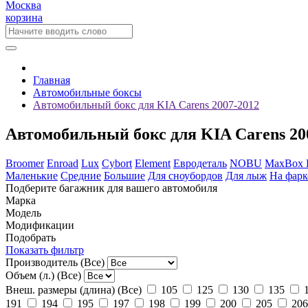
Москва
корзина
Главная
Автомобильные боксы
Автомобильный бокс для KIA Carens 2007-2012
Автомобильный бокс для KIA Carens 20
Broomer
Enroad
Lux
Cybort
Element
Евродеталь
NOBU
MaxBox
Маленькие
Средние
Большие
Для сноубордов
Для лыж
На фарк
Подберите багажник для вашего автомобиля
Марка
Модель
Модификации
Подобрать
Показать фильтр
Производитель
(Все)
Объем (л.)
(Все)
Внеш. размеры (длина)
(Все)
105
125
130
135
191
194
195
197
198
199
200
205
206