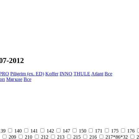
07-2012
 PRO
Piligrim (ex. ED)
Koffer
INNO
THULE
Atlant
Все
оп
Мягкие
Все
139
140
141
142
147
150
171
175
176
209
210
212
213
215
216
217*86*32
2