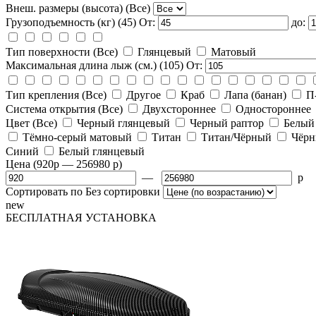
Внеш. размеры (высота)
(Все)
Грузоподъемность (кг)
(45)
От:
до:
Тип поверхности
(Все)
Глянцевый
Матовый
Максимальная длина лыж (см.)
(105)
От:
Тип крепления
(Все)
Другое
Краб
Лапа (банан)
П
Система открытия
(Все)
Двухстороннее
Одностороннее
Цвет
(Все)
Черный глянцевый
Черный раптор
Белый
Тёмно-серый матовый
Титан
Титан/Чёрный
Чёрн
Синий
Белый глянцевый
Цена
(920
p
— 256980
p
)
—
p
Сортировать по
Без сортировки
new
БЕСПЛАТНАЯ
УСТАНОВКА