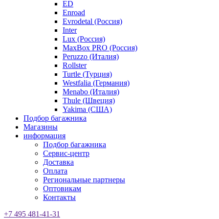
ED
Enroad
Evrodetal (Россия)
Inter
Lux (Россия)
MaxBox PRO (Россия)
Peruzzo (Италия)
Rollster
Turtle (Турция)
Westfalia (Германия)
Menabo (Италия)
Thule (Швеция)
Yakima (США)
Подбор багажника
Магазины
информация
Подбор багажника
Сервис-центр
Доставка
Оплата
Региональные партнеры
Оптовикам
Контакты
+7 495 481-41-31