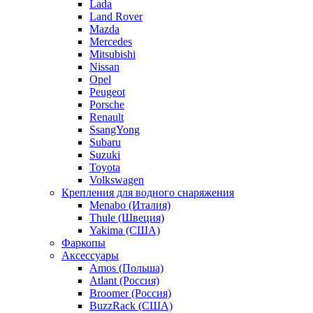
Lada
Land Rover
Mazda
Mercedes
Mitsubishi
Nissan
Opel
Peugeot
Porsche
Renault
SsangYong
Subaru
Suzuki
Toyota
Volkswagen
Крепления для водного снаряжения
Menabo (Италия)
Thule (Швеция)
Yakima (США)
Фаркопы
Аксессуары
Amos (Польша)
Atlant (Россия)
Broomer (Россия)
BuzzRack (США)