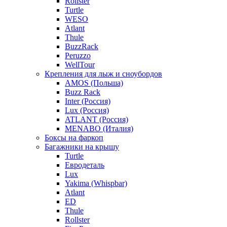
Rollster
Turtle
WESO
Atlant
Thule
BuzzRack
Peruzzo
WellTour
Крепления для лыж и сноубордов
AMOS (Польша)
Buzz Rack
Inter (Россия)
Lux (Россия)
ATLANT (Россия)
MENABO (Италия)
Боксы на фаркоп
Багажники на крышу
Turtle
Евродеталь
Lux
Yakima (Whispbar)
Atlant
ED
Thule
Rollster