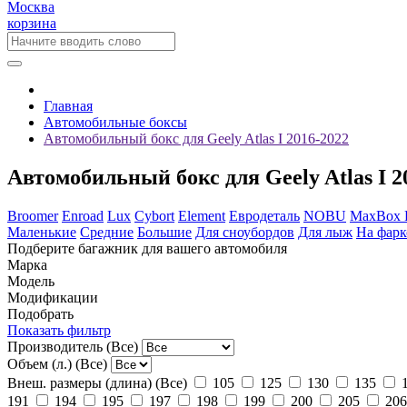
Москва
корзина
Главная
Автомобильные боксы
Автомобильный бокс для Geely Atlas I 2016-2022
Автомобильный бокс для Geely Atlas I 2
Broomer
Enroad
Lux
Cybort
Element
Евродеталь
NOBU
MaxBox
Маленькие
Средние
Большие
Для сноубордов
Для лыж
На фарк
Подберите багажник для вашего автомобиля
Марка
Модель
Модификации
Подобрать
Показать фильтр
Производитель
(Все)
Объем (л.)
(Все)
Внеш. размеры (длина)
(Все)
105
125
130
135
191
194
195
197
198
199
200
205
206