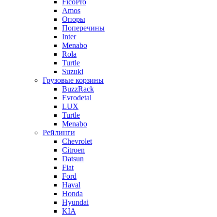
FicoPro
Amos
Опоры
Поперечины
Inter
Menabo
Rola
Turtle
Suzuki
Грузовые корзины
BuzzRack
Evrodetal
LUX
Turtle
Menabo
Рейлинги
Chevrolet
Citroen
Datsun
Fiat
Ford
Haval
Honda
Hyundai
KIA