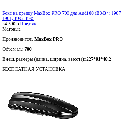
Бокс на крышу MaxBox PRO 700 для Audi 80 (B3/B4) 1987-
1991, 1992-1995
34 590
p
Предзаказ
Матовые
Производитель:
MaxBox PRO
Объем (л.):
700
Внеш. размеры (длина, ширина, высота)::
227*91*48,2
БЕСПЛАТНАЯ
УСТАНОВКА