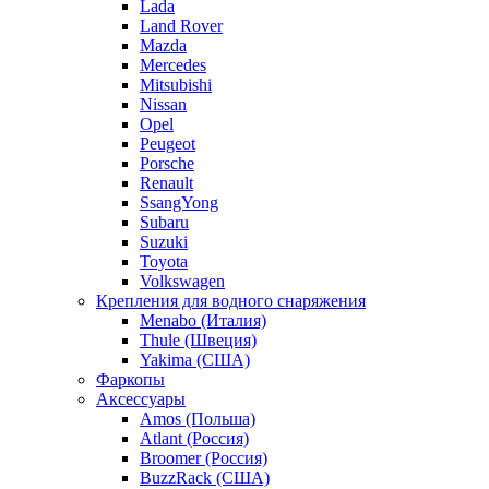
Lada
Land Rover
Mazda
Mercedes
Mitsubishi
Nissan
Opel
Peugeot
Porsche
Renault
SsangYong
Subaru
Suzuki
Toyota
Volkswagen
Крепления для водного снаряжения
Menabo (Италия)
Thule (Швеция)
Yakima (США)
Фаркопы
Аксессуары
Amos (Польша)
Atlant (Россия)
Broomer (Россия)
BuzzRack (США)