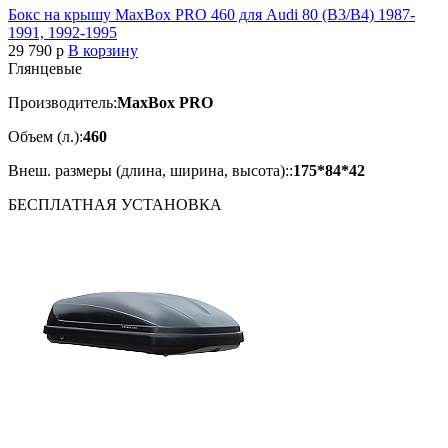
Бокс на крышу MaxBox PRO 460 для Audi 80 (B3/B4) 1987-
1991, 1992-1995
29 790
p
В корзину
Глянцевые
Производитель:
MaxBox PRO
Объем (л.):
460
Внеш. размеры (длина, ширина, высота)::
175*84*42
БЕСПЛАТНАЯ
УСТАНОВКА