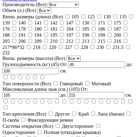
Производитель
(Все)
Объем (л.)
(Все)
Внеш. размеры (длина)
(Все)
105
125
130
135
139
140
141
142
147
150
171
175
176
178
180
181
184
185
186
187
188
191
194
195
197
198
199
200
205
206
209
210
212
213
215
216
217*86*32
218
220
227
228
230
231.5
232
Внеш. размеры (высота)
(Все)
Грузоподъемность (кг)
(45)
От:
до:
см.
Тип поверхности
(Все)
Глянцевый
Матовый
Максимальная длина лыж (см.)
(105)
От:
до:
см.
Тип крепления
(Все)
Другое
Краб
Лапа (банан)
П-скоба
Фиксирующие ремни
Система открытия
(Все)
Двухстороннее
Одностороннее
Полная (откидная крышка)