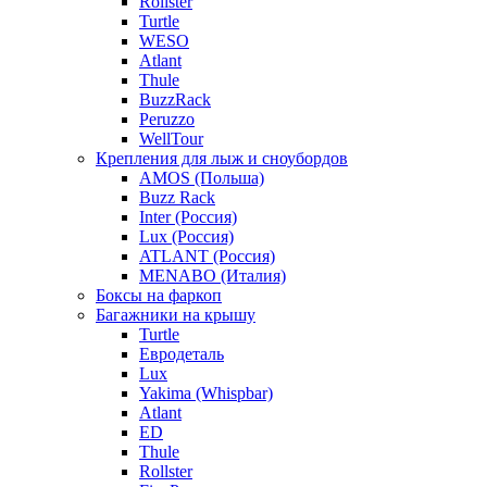
Rollster
Turtle
WESO
Atlant
Thule
BuzzRack
Peruzzo
WellTour
Крепления для лыж и сноубордов
AMOS (Польша)
Buzz Rack
Inter (Россия)
Lux (Россия)
ATLANT (Россия)
MENABO (Италия)
Боксы на фаркоп
Багажники на крышу
Turtle
Евродеталь
Lux
Yakima (Whispbar)
Atlant
ED
Thule
Rollster