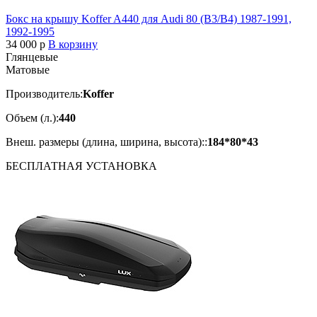
Бокс на крышу Koffer A440 для Audi 80 (B3/B4) 1987-1991,
1992-1995
34 000
p
В корзину
Глянцевые
Матовые
Производитель:
Koffer
Объем (л.):
440
Внеш. размеры (длина, ширина, высота)::
184*80*43
БЕСПЛАТНАЯ
УСТАНОВКА