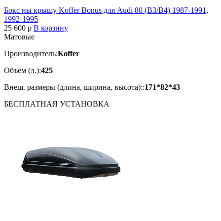
Бокс ны крышу Koffer Bonus для Audi 80 (B3/B4) 1987-1991,
1992-1995
25 600
p
В корзину
Матовые
Производитель:
Koffer
Объем (л.):
425
Внеш. размеры (длина, ширина, высота)::
171*82*43
БЕСПЛАТНАЯ
УСТАНОВКА