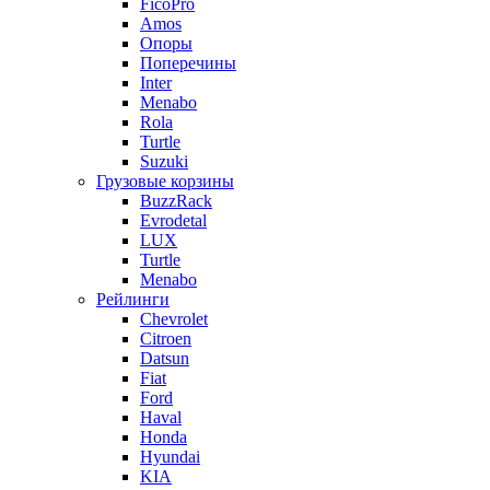
FicoPro
Amos
Опоры
Поперечины
Inter
Menabo
Rola
Turtle
Suzuki
Грузовые корзины
BuzzRack
Evrodetal
LUX
Turtle
Menabo
Рейлинги
Chevrolet
Citroen
Datsun
Fiat
Ford
Haval
Honda
Hyundai
KIA