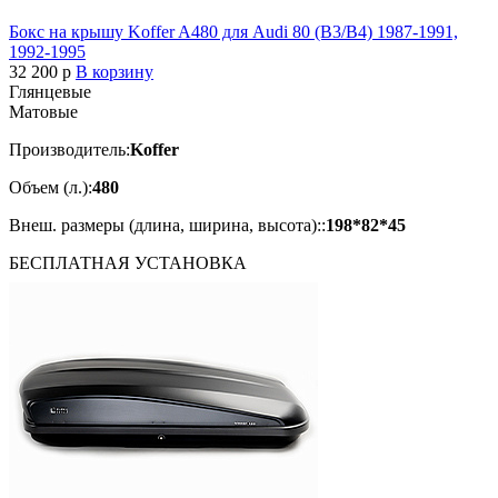
Бокс на крышу Koffer A480 для Audi 80 (B3/B4) 1987-1991,
1992-1995
32 200
p
В корзину
Глянцевые
Матовые
Производитель:
Koffer
Объем (л.):
480
Внеш. размеры (длина, ширина, высота)::
198*82*45
БЕСПЛАТНАЯ
УСТАНОВКА