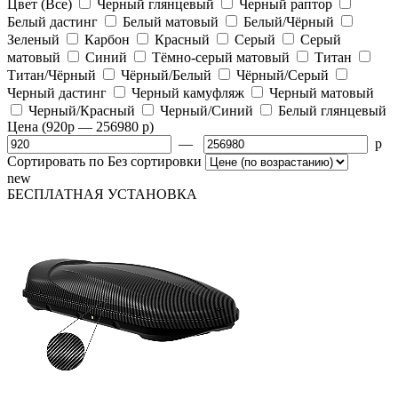
Цвет
(Все)
Черный глянцевый
Черный раптор
Белый дастинг
Белый матовый
Белый/Чёрный
Зеленый
Карбон
Красный
Серый
Серый
матовый
Синий
Тёмно-серый матовый
Титан
Титан/Чёрный
Чёрный/Белый
Чёрный/Серый
Черный дастинг
Черный камуфляж
Черный матовый
Черный/Красный
Черный/Синий
Белый глянцевый
Цена
(920
p
— 256980
p
)
—
p
Сортировать по
Без сортировки
new
БЕСПЛАТНАЯ
УСТАНОВКА