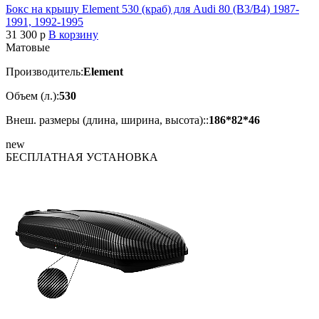
Бокс на крышу Element 530 (краб) для Audi 80 (B3/B4) 1987-
1991, 1992-1995
31 300
p
В корзину
Матовые
Производитель:
Element
Объем (л.):
530
Внеш. размеры (длина, ширина, высота)::
186*82*46
new
БЕСПЛАТНАЯ
УСТАНОВКА