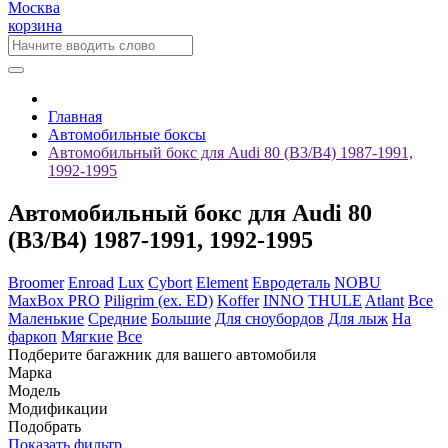
Москва
корзина
Главная
Автомобильные боксы
Автомобильный бокс для Audi 80 (B3/B4) 1987-1991,
1992-1995
Автомобильный бокс для Audi 80
(B3/B4) 1987-1991, 1992-1995
Broomer
Enroad
Lux
Cybort
Element
Евродеталь
NOBU
MaxBox PRO
Piligrim (ex. ED)
Koffer
INNO
THULE
Atlant
Все
Маленькие
Средние
Большие
Для сноубордов
Для лыж
На
фаркоп
Мягкие
Все
Подберите багажник для вашего автомобиля
Марка
Модель
Модификации
Подобрать
Показать фильтр