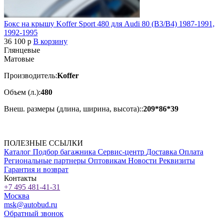
Бокс на крышу Koffer Sport 480 для Audi 80 (B3/B4) 1987-1991,
1992-1995
36 100
p
В корзину
Глянцевые
Матовые
Производитель:
Koffer
Объем (л.):
480
Внеш. размеры (длина, ширина, высота)::
209*86*39
ПОЛЕЗНЫЕ ССЫЛКИ
Каталог
Подбор багажника
Сервис-центр
Доставка
Оплата
Региональные партнеры
Оптовикам
Новости
Реквизиты
Гарантия и возврат
Контакты
+7 495 481-41-31
Москва
msk@autobud.ru
Обратный звонок