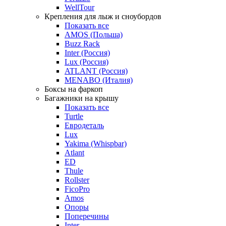
WellTour
Крепления для лыж и сноубордов
Показать все
AMOS (Польша)
Buzz Rack
Inter (Россия)
Lux (Россия)
ATLANT (Россия)
MENABO (Италия)
Боксы на фаркоп
Багажники на крышу
Показать все
Turtle
Евродеталь
Lux
Yakima (Whispbar)
Atlant
ED
Thule
Rollster
FicoPro
Amos
Опоры
Поперечины
Inter