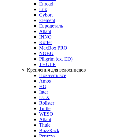
Enroad
Lux
Cybort
Element
Евродеталь
Atlant
INNO
Koffer
MaxBox PRO
NOBU
Piligrim (ex. ED)
THULE
Крепления для велосипедов
Показать все
Amos
HQ
Inter
LUX
Rollster
Turtle
WESO
Atlant
Thule
BuzzRack
Peruzzo