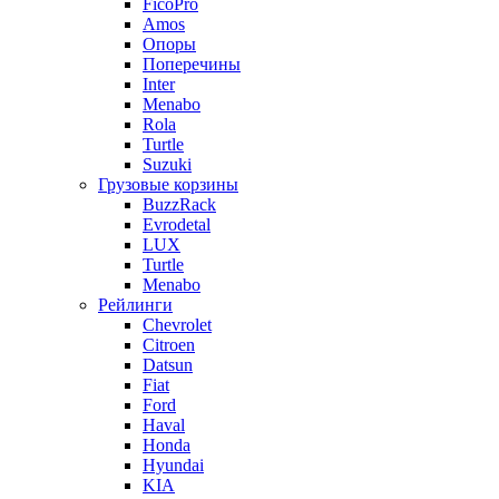
FicoPro
Amos
Опоры
Поперечины
Inter
Menabo
Rola
Turtle
Suzuki
Грузовые корзины
BuzzRack
Evrodetal
LUX
Turtle
Menabo
Рейлинги
Chevrolet
Citroen
Datsun
Fiat
Ford
Haval
Honda
Hyundai
KIA