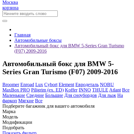
Москва
корзина
Главная
Автомобильные боксы
Автомобильный бокс для BMW 5-Series Gran Turismo
(F07) 2009-2016
Автомобильный бокс для BMW 5-
Series Gran Turismo (F07) 2009-2016
Broomer
Enroad
Lux
Cybort
Element
Евродеталь
NOBU
MaxBox PRO
Piligrim (ex. ED)
Koffer
INNO
THULE
Atlant
Все
Маленькие
Средние
Большие
Для сноубордов
Для лыж
На
фаркоп
Мягкие
Все
Подберите багажник для вашего автомобиля
Марка
Модель
Модификации
Подобрать
Показать фильтр