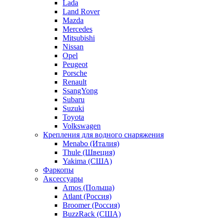
Lada
Land Rover
Mazda
Mercedes
Mitsubishi
Nissan
Opel
Peugeot
Porsche
Renault
SsangYong
Subaru
Suzuki
Toyota
Volkswagen
Крепления для водного снаряжения
Menabo (Италия)
Thule (Швеция)
Yakima (США)
Фаркопы
Аксессуары
Amos (Польша)
Atlant (Россия)
Broomer (Россия)
BuzzRack (США)