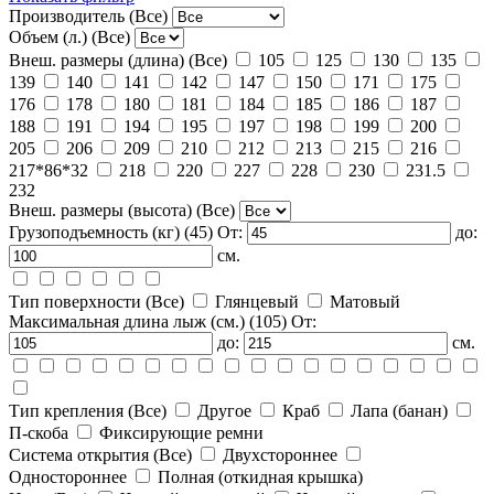
Производитель
(Все)
Объем (л.)
(Все)
Внеш. размеры (длина)
(Все)
105
125
130
135
139
140
141
142
147
150
171
175
176
178
180
181
184
185
186
187
188
191
194
195
197
198
199
200
205
206
209
210
212
213
215
216
217*86*32
218
220
227
228
230
231.5
232
Внеш. размеры (высота)
(Все)
Грузоподъемность (кг)
(45)
От:
до:
см.
Тип поверхности
(Все)
Глянцевый
Матовый
Максимальная длина лыж (см.)
(105)
От:
до:
см.
Тип крепления
(Все)
Другое
Краб
Лапа (банан)
П-скоба
Фиксирующие ремни
Система открытия
(Все)
Двухстороннее
Одностороннее
Полная (откидная крышка)