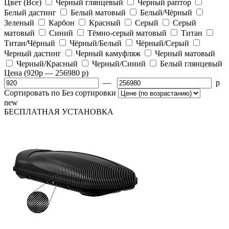
Цвет
(Все)
Черный глянцевый
Черный раптор
Белый дастинг
Белый матовый
Белый/Чёрный
Зеленый
Карбон
Красный
Серый
Серый
матовый
Синий
Тёмно-серый матовый
Титан
Титан/Чёрный
Чёрный/Белый
Чёрный/Серый
Черный дастинг
Черный камуфляж
Черный матовый
Черный/Красный
Черный/Синий
Белый глянцевый
Цена
(920
p
— 256980
p
)
—
p
Сортировать по
Без сортировки
new
БЕСПЛАТНАЯ
УСТАНОВКА