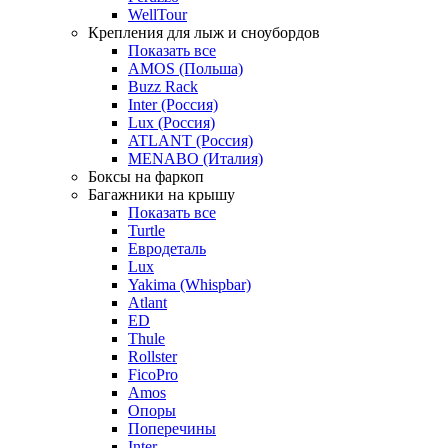
WellTour
Крепления для лыж и сноубордов
Показать все
AMOS (Польша)
Buzz Rack
Inter (Россия)
Lux (Россия)
ATLANT (Россия)
MENABO (Италия)
Боксы на фаркоп
Багажники на крышу
Показать все
Turtle
Евродеталь
Lux
Yakima (Whispbar)
Atlant
ED
Thule
Rollster
FicoPro
Amos
Опоры
Поперечины
Inter