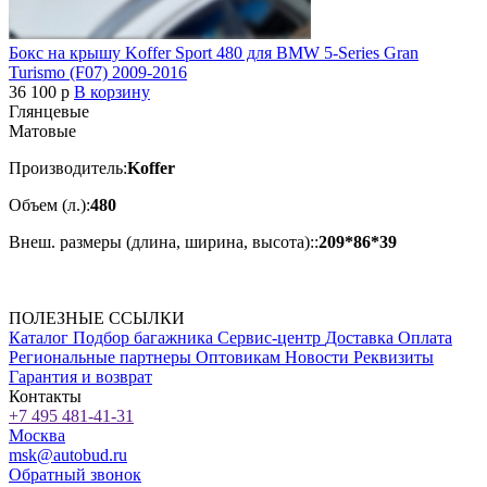
Бокс на крышу Koffer Sport 480 для BMW 5-Series Gran
Turismo (F07) 2009-2016
36 100
p
В корзину
Глянцевые
Матовые
Производитель:
Koffer
Объем (л.):
480
Внеш. размеры (длина, ширина, высота)::
209*86*39
ПОЛЕЗНЫЕ ССЫЛКИ
Каталог
Подбор багажника
Сервис-центр
Доставка
Оплата
Региональные партнеры
Оптовикам
Новости
Реквизиты
Гарантия и возврат
Контакты
+7 495 481-41-31
Москва
msk@autobud.ru
Обратный звонок