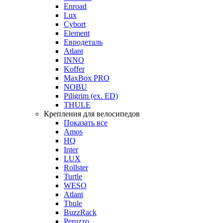
Enroad
Lux
Cybort
Element
Евродеталь
Atlant
INNO
Koffer
MaxBox PRO
NOBU
Piligrim (ex. ED)
THULE
Крепления для велосипедов
Показать все
Amos
HQ
Inter
LUX
Rollster
Turtle
WESO
Atlant
Thule
BuzzRack
Peruzzo