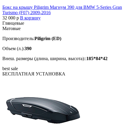
Бокс на крышу Piligrim Магнум 390 для BMW 5-Series Gran
Turismo (F07) 2009-2016
32 000
p
В корзину
Глянцевые
Матовые
Производитель:
Piligrim (ED)
Объем (л.):
390
Внеш. размеры (длина, ширина, высота)::
185*84*42
best
sale
БЕСПЛАТНАЯ
УСТАНОВКА