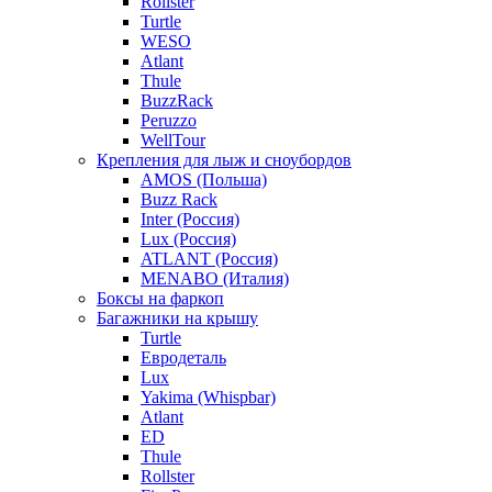
Rollster
Turtle
WESO
Atlant
Thule
BuzzRack
Peruzzo
WellTour
Крепления для лыж и сноубордов
AMOS (Польша)
Buzz Rack
Inter (Россия)
Lux (Россия)
ATLANT (Россия)
MENABO (Италия)
Боксы на фаркоп
Багажники на крышу
Turtle
Евродеталь
Lux
Yakima (Whispbar)
Atlant
ED
Thule
Rollster