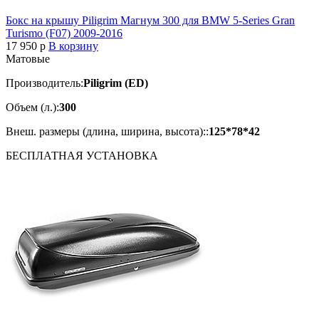
Бокс на крышу Piligrim Магнум 300 для BMW 5-Series Gran
Turismo (F07) 2009-2016
17 950
p
В корзину
Матовые
Производитель:
Piligrim (ED)
Объем (л.):
300
Внеш. размеры (длина, ширина, высота)::
125*78*42
БЕСПЛАТНАЯ
УСТАНОВКА