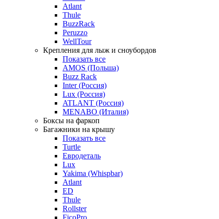
Atlant
Thule
BuzzRack
Peruzzo
WellTour
Крепления для лыж и сноубордов
Показать все
AMOS (Польша)
Buzz Rack
Inter (Россия)
Lux (Россия)
ATLANT (Россия)
MENABO (Италия)
Боксы на фаркоп
Багажники на крышу
Показать все
Turtle
Евродеталь
Lux
Yakima (Whispbar)
Atlant
ED
Thule
Rollster
FicoPro