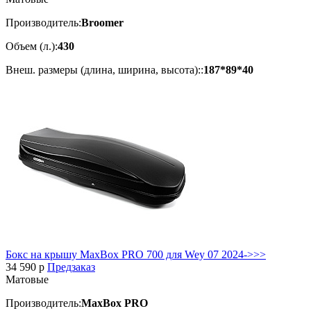
Производитель:
Broomer
Объем (л.):
430
Внеш. размеры (длина, ширина, высота)::
187*89*40
Бокс на крышу MaxBox PRO 700 для Wey 07 2024->>>
34 590
p
Предзаказ
Матовые
Производитель:
MaxBox PRO