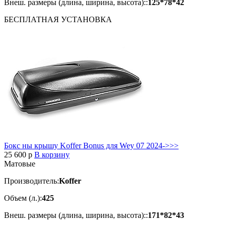
Внеш. размеры (длина, ширина, высота)::
125*78*42
БЕСПЛАТНАЯ
УСТАНОВКА
Бокс ны крышу Koffer Bonus для Wey 07 2024->>>
25 600
p
В корзину
Матовые
Производитель:
Koffer
Объем (л.):
425
Внеш. размеры (длина, ширина, высота)::
171*82*43