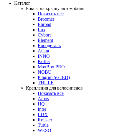
Каталог
Боксы на крышу автомобиля
Показать все
Broomer
Enroad
Lux
Cybort
Element
Евродеталь
Atlant
INNO
Koffer
MaxBox PRO
NOBU
Piligrim (ex. ED)
THULE
Крепления для велосипедов
Показать все
Amos
HQ
Inter
LUX
Rollster
Turtle
WESO