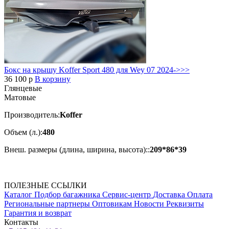
Бокс на крышу Koffer Sport 480 для Wey 07 2024->>>
36 100
p
В корзину
Глянцевые
Матовые
Производитель:
Koffer
Объем (л.):
480
Внеш. размеры (длина, ширина, высота)::
209*86*39
ПОЛЕЗНЫЕ ССЫЛКИ
Каталог
Подбор багажника
Сервис-центр
Доставка
Оплата
Региональные партнеры
Оптовикам
Новости
Реквизиты
Гарантия и возврат
Контакты