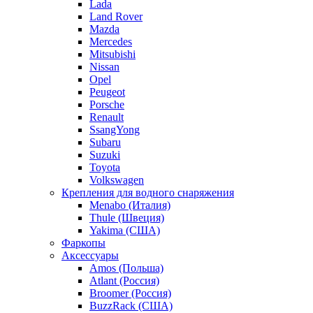
Lada
Land Rover
Mazda
Mercedes
Mitsubishi
Nissan
Opel
Peugeot
Porsche
Renault
SsangYong
Subaru
Suzuki
Toyota
Volkswagen
Крепления для водного снаряжения
Menabo (Италия)
Thule (Швеция)
Yakima (США)
Фаркопы
Аксессуары
Amos (Польша)
Atlant (Россия)
Broomer (Россия)
BuzzRack (США)