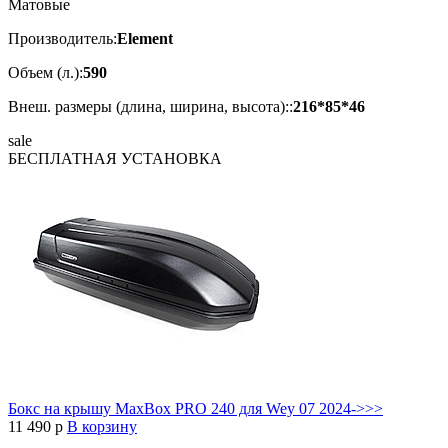
Матовые
Производитель:
Element
Объем (л.):
590
Внеш. размеры (длина, ширина, высота)::
216*85*46
sale
БЕСПЛАТНАЯ
УСТАНОВКА
Бокс на крышу MaxBox PRO 240 для Wey 07 2024->>>
11 490
p
В корзину