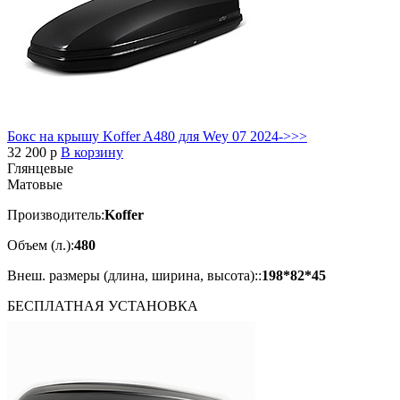
Бокс на крышу Koffer A480 для Wey 07 2024->>>
32 200
p
В корзину
Глянцевые
Матовые
Производитель:
Koffer
Объем (л.):
480
Внеш. размеры (длина, ширина, высота)::
198*82*45
БЕСПЛАТНАЯ
УСТАНОВКА