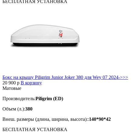
БЕСПЛАТНАЯ
УСТАНОВКА
Бокс на крышу Piligrim Junior Joker 380 для Wey 07 2024->>>
20 900
p
В корзину
Матовые
Производитель:
Piligrim (ED)
Объем (л.):
380
Внеш. размеры (длина, ширина, высота)::
140*90*42
БЕСПЛАТНАЯ
УСТАНОВКА