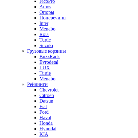
FicoPro
Amos
Опоры
Поперечины
Inter
Menabo
Rola
Turtle
Suzuki
Грузовые корзины
BuzzRack
Evrodetal
LUX
Turtle
Menabo
Рейлинги
Chevrolet
Citroen
Datsun
Fiat
Ford
Haval
Honda
Hyundai
KIA