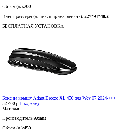
Объем (л.):
700
Внеш. размеры (длина, ширина, высота)::
227*91*48,2
БЕСПЛАТНАЯ
УСТАНОВКА
Бокс на крышу Atlant Breeze XL 450 для Wey 07 2024->>>
32 400
p
В корзину
Матовые
Производитель:
Atlant
Объем (л.):
450