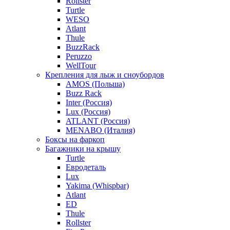
Rollster
Turtle
WESO
Atlant
Thule
BuzzRack
Peruzzo
WellTour
Крепления для лыж и сноубордов
AMOS (Польша)
Buzz Rack
Inter (Россия)
Lux (Россия)
ATLANT (Россия)
MENABO (Италия)
Боксы на фаркоп
Багажники на крышу
Turtle
Евродеталь
Lux
Yakima (Whispbar)
Atlant
ED
Thule
Rollster