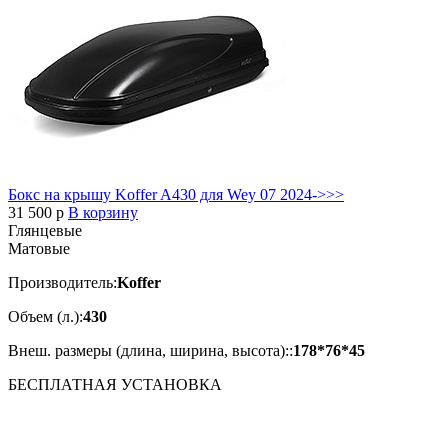
Бокс на крышу Koffer A430 для Wey 07 2024->>>
31 500
p
В корзину
Глянцевые
Матовые
Производитель:
Koffer
Объем (л.):
430
Внеш. размеры (длина, ширина, высота)::
178*76*45
БЕСПЛАТНАЯ
УСТАНОВКА