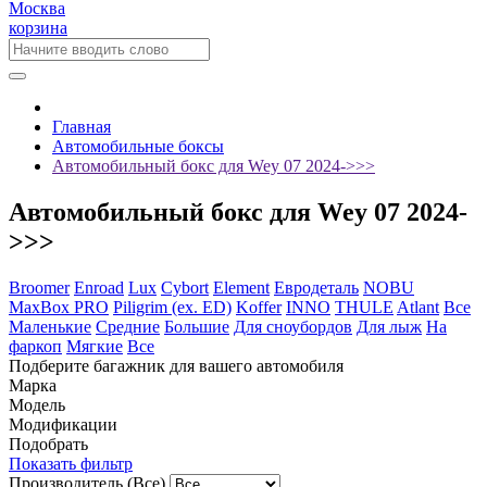
Москва
корзина
Главная
Автомобильные боксы
Автомобильный бокс для Wey 07 2024->>>
Автомобильный бокс для Wey 07 2024-
>>>
Broomer
Enroad
Lux
Cybort
Element
Евродеталь
NOBU
MaxBox PRO
Piligrim (ex. ED)
Koffer
INNO
THULE
Atlant
Все
Маленькие
Средние
Большие
Для сноубордов
Для лыж
На
фаркоп
Мягкие
Все
Подберите багажник для вашего автомобиля
Марка
Модель
Модификации
Подобрать
Показать фильтр
Производитель
(Все)