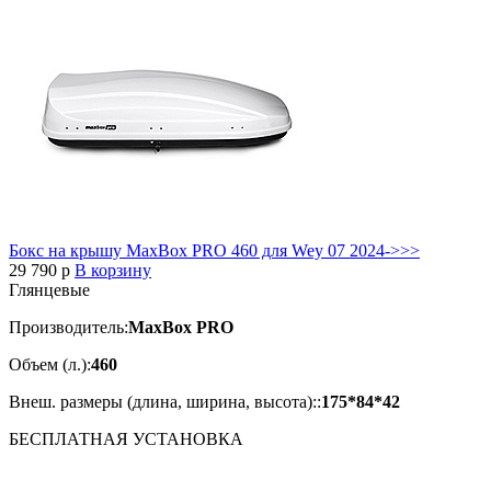
Бокс на крышу MaxBox PRO 460 для Wey 07 2024->>>
29 790
p
В корзину
Глянцевые
Производитель:
MaxBox PRO
Объем (л.):
460
Внеш. размеры (длина, ширина, высота)::
175*84*42
БЕСПЛАТНАЯ
УСТАНОВКА