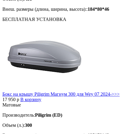
Внеш. размеры (длина, ширина, высота)::
184*80*46
БЕСПЛАТНАЯ
УСТАНОВКА
Бокс на крышу Piligrim Магнум 300 для Wey 07 2024->>>
17 950
p
В корзину
Матовые
Производитель:
Piligrim (ED)
Объем (л.):
300