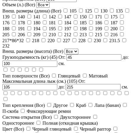
Объем (л.)
(Все)
Внеш. размеры (длина)
(Все)
105
125
130
135
139
140
141
142
147
150
171
175
176
178
180
181
184
185
186
187
188
191
194
195
197
198
199
200
205
206
209
210
212
213
215
216
217*86*32
218
220
227
228
230
231.5
232
Внеш. размеры (высота)
(Все)
Грузоподъемность (кг)
(45)
От:
до:
см.
Тип поверхности
(Все)
Глянцевый
Матовый
Максимальная длина лыж (см.)
(105)
От:
до:
см.
Тип крепления
(Все)
Другое
Краб
Лапа (банан)
П-скоба
Фиксирующие ремни
Система открытия
(Все)
Двухстороннее
Одностороннее
Полная (откидная крышка)
Цвет
(Все)
Черный глянцевый
Черный раптор