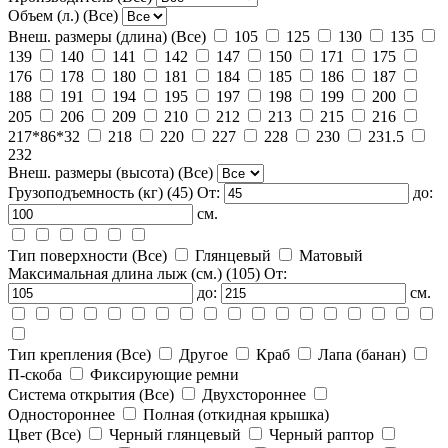
Объем (л.)
(Все)
Внеш. размеры (длина)
(Все)
105
125
130
135
139
140
141
142
147
150
171
175
176
178
180
181
184
185
186
187
188
191
194
195
197
198
199
200
205
206
209
210
212
213
215
216
217*86*32
218
220
227
228
230
231.5
232
Внеш. размеры (высота)
(Все)
Грузоподъемность (кг)
(45)
От:
до:
см.
Тип поверхности
(Все)
Глянцевый
Матовый
Максимальная длина лыж (см.)
(105)
От:
до:
см.
Тип крепления
(Все)
Другое
Краб
Лапа (банан)
П-скоба
Фиксирующие ремни
Система открытия
(Все)
Двухстороннее
Одностороннее
Полная (откидная крышка)
Цвет
(Все)
Черный глянцевый
Черный раптор