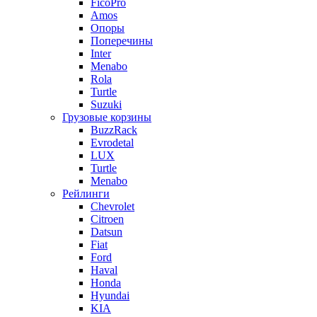
FicoPro
Amos
Опоры
Поперечины
Inter
Menabo
Rola
Turtle
Suzuki
Грузовые корзины
BuzzRack
Evrodetal
LUX
Turtle
Menabo
Рейлинги
Chevrolet
Citroen
Datsun
Fiat
Ford
Haval
Honda
Hyundai
KIA