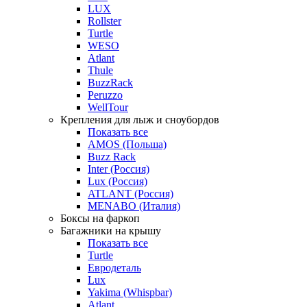
LUX
Rollster
Turtle
WESO
Atlant
Thule
BuzzRack
Peruzzo
WellTour
Крепления для лыж и сноубордов
Показать все
AMOS (Польша)
Buzz Rack
Inter (Россия)
Lux (Россия)
ATLANT (Россия)
MENABO (Италия)
Боксы на фаркоп
Багажники на крышу
Показать все
Turtle
Евродеталь
Lux
Yakima (Whispbar)
Atlant