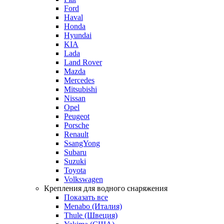
Ford
Haval
Honda
Hyundai
KIA
Lada
Land Rover
Mazda
Mercedes
Mitsubishi
Nissan
Opel
Peugeot
Porsche
Renault
SsangYong
Subaru
Suzuki
Toyota
Volkswagen
Крепления для водного снаряжения
Показать все
Menabo (Италия)
Thule (Швеция)