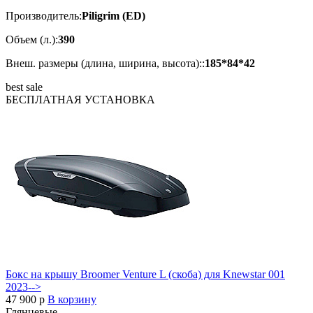
Производитель:
Piligrim (ED)
Объем (л.):
390
Внеш. размеры (длина, ширина, высота)::
185*84*42
best
sale
БЕСПЛАТНАЯ
УСТАНОВКА
Бокс на крышу Broomer Venture L (скоба) для Knewstar 001
2023-->
47 900
p
В корзину
Глянцевые