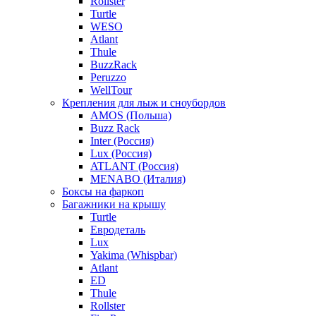
Rollster
Turtle
WESO
Atlant
Thule
BuzzRack
Peruzzo
WellTour
Крепления для лыж и сноубордов
AMOS (Польша)
Buzz Rack
Inter (Россия)
Lux (Россия)
ATLANT (Россия)
MENABO (Италия)
Боксы на фаркоп
Багажники на крышу
Turtle
Евродеталь
Lux
Yakima (Whispbar)
Atlant
ED
Thule
Rollster