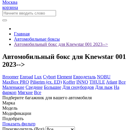
Москва
корзина
Главная
Автомобильные боксы
Автомобильный бокс для Knewstar 001 2023-->
Автомобильный бокс для Knewstar 001
2023-->
Broomer
Enroad
Lux
Cybort
Element
Евродеталь
NOBU
MaxBox PRO
Piligrim (ex. ED)
Koffer
INNO
THULE
Atlant
Все
Маленькие
Средние
Большие
Для сноубордов
Для лыж
На
фаркоп
Мягкие
Все
Подберите багажник для вашего автомобиля
Марка
Модель
Модификации
Подобрать
Показать фильтр
Производитель
(Все)