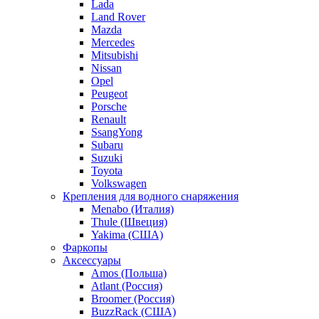
Lada
Land Rover
Mazda
Mercedes
Mitsubishi
Nissan
Opel
Peugeot
Porsche
Renault
SsangYong
Subaru
Suzuki
Toyota
Volkswagen
Крепления для водного снаряжения
Menabo (Италия)
Thule (Швеция)
Yakima (США)
Фаркопы
Аксессуары
Amos (Польша)
Atlant (Россия)
Broomer (Россия)
BuzzRack (США)