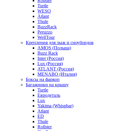
Rollster
Turtle
WESO
Atlant
Thule
BuzzRack
Peruzzo
WellTour
Крепления для лыж и сноубордов
AMOS (Польша)
Buzz Rack
Inter (Россия)
Lux (Россия)
ATLANT (Россия)
MENABO (Италия)
Боксы на фаркоп
Багажники на крышу
Turtle
Евродеталь
Lux
Yakima (Whispbar)
Atlant
ED
Thule
Rollster