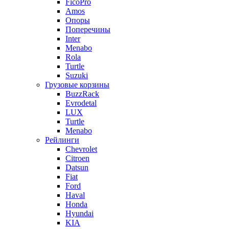
FicoPro
Amos
Опоры
Поперечины
Inter
Menabo
Rola
Turtle
Suzuki
Грузовые корзины
BuzzRack
Evrodetal
LUX
Turtle
Menabo
Рейлинги
Chevrolet
Citroen
Datsun
Fiat
Ford
Haval
Honda
Hyundai
KIA