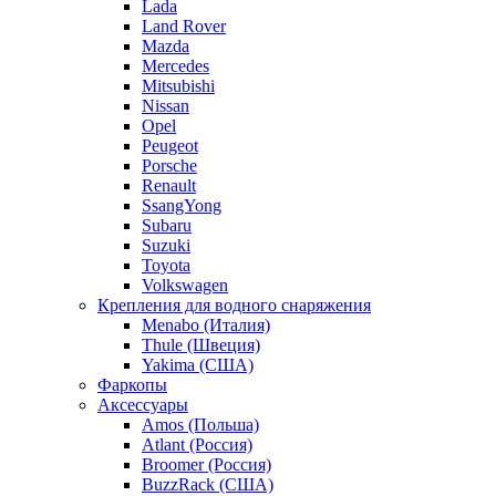
Lada
Land Rover
Mazda
Mercedes
Mitsubishi
Nissan
Opel
Peugeot
Porsche
Renault
SsangYong
Subaru
Suzuki
Toyota
Volkswagen
Крепления для водного снаряжения
Menabo (Италия)
Thule (Швеция)
Yakima (США)
Фаркопы
Аксессуары
Amos (Польша)
Atlant (Россия)
Broomer (Россия)
BuzzRack (США)