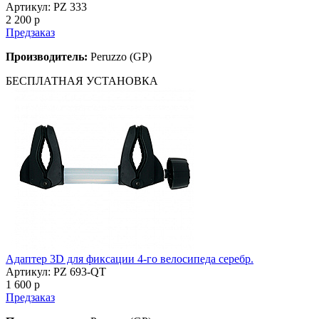
Артикул: PZ 333
2 200
p
Предзаказ
Производитель:
Peruzzo (GP)
БЕСПЛАТНАЯ
УСТАНОВКА
Адаптер 3D для фиксации 4-го велосипеда серебр.
Артикул: PZ 693-QT
1 600
p
Предзаказ