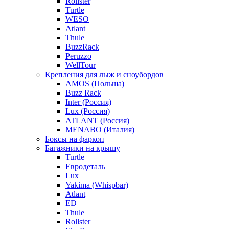
Rollster
Turtle
WESO
Atlant
Thule
BuzzRack
Peruzzo
WellTour
Крепления для лыж и сноубордов
AMOS (Польша)
Buzz Rack
Inter (Россия)
Lux (Россия)
ATLANT (Россия)
MENABO (Италия)
Боксы на фаркоп
Багажники на крышу
Turtle
Евродеталь
Lux
Yakima (Whispbar)
Atlant
ED
Thule
Rollster