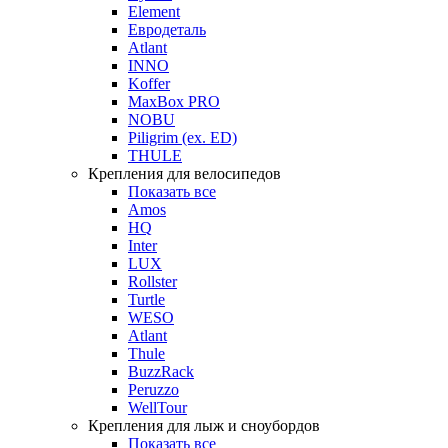
Element
Евродеталь
Atlant
INNO
Koffer
MaxBox PRO
NOBU
Piligrim (ex. ED)
THULE
Крепления для велосипедов
Показать все
Amos
HQ
Inter
LUX
Rollster
Turtle
WESO
Atlant
Thule
BuzzRack
Peruzzo
WellTour
Крепления для лыж и сноубордов
Показать все