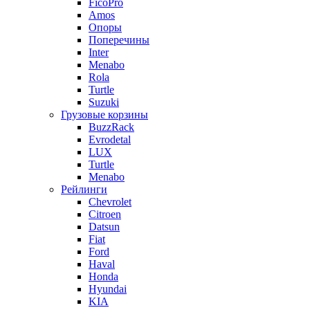
FicoPro
Amos
Опоры
Поперечины
Inter
Menabo
Rola
Turtle
Suzuki
Грузовые корзины
BuzzRack
Evrodetal
LUX
Turtle
Menabo
Рейлинги
Chevrolet
Citroen
Datsun
Fiat
Ford
Haval
Honda
Hyundai
KIA