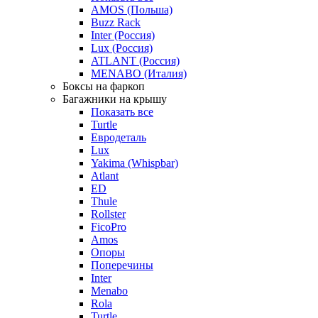
AMOS (Польша)
Buzz Rack
Inter (Россия)
Lux (Россия)
ATLANT (Россия)
MENABO (Италия)
Боксы на фаркоп
Багажники на крышу
Показать все
Turtle
Евродеталь
Lux
Yakima (Whispbar)
Atlant
ED
Thule
Rollster
FicoPro
Amos
Опоры
Поперечины
Inter
Menabo
Rola
Turtle