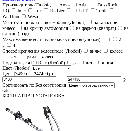
Производитель
(Любой)
Amos
Atlant
BuzzRack
HQ
Inter
Lux
Rollster
THULE
Turtle
WellTour
Weso
Место установки на автомобиль
(Любой)
на запасное
колесо
на крышу автомобиля
на фаркоп (квадрат)
на
фаркоп (шар)
Максимальное количество велосипедов
(Любой)
1
2
3
4
Способ крепления велосипеда
(Любой)
вилка
колёса
рама
рама + колесо
Подходит для Fat Bike
(Любой)
да
нет
опция
Цвет
(Любой)
Цена
(3490
p
— 247490
p
)
—
p
Сортировать по
Без сортировки
sale
БЕСПЛАТНАЯ
УСТАНОВКА