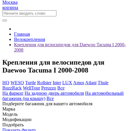
Москва
корзина
Главная
Велокрепления
Крепления для велосипедов для Daewoo Tacuma I 2000-
2008
Крепления для велосипедов для
Daewoo Tacuma I 2000-2008
HQ
WESO
Turtle
Rollster
Inter
LUX
Amos
Atlant
Thule
BuzzRack
WellTour
Peruzzo
Все
На фаркоп
На заднюю дверь автомобиля
На автомобильный
багажник (на крышу)
Все
Подберите багажник для вашего автомобиля
Марка
Модель
Модификации
Подобрать
Показать фильтр