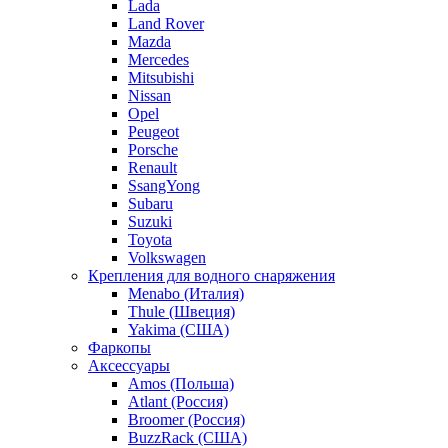
Lada
Land Rover
Mazda
Mercedes
Mitsubishi
Nissan
Opel
Peugeot
Porsche
Renault
SsangYong
Subaru
Suzuki
Toyota
Volkswagen
Крепления для водного снаряжения
Menabo (Италия)
Thule (Швеция)
Yakima (США)
Фаркопы
Аксессуары
Amos (Польша)
Atlant (Россия)
Broomer (Россия)
BuzzRack (США)