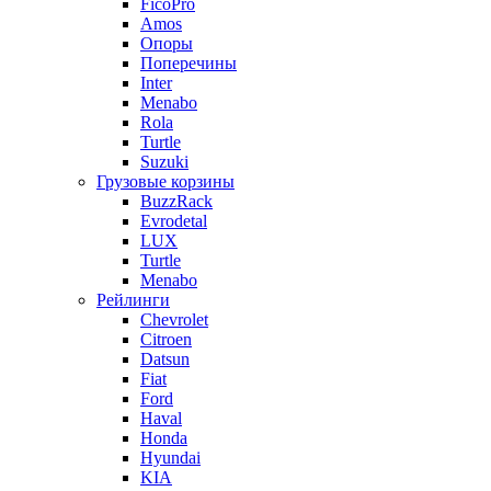
FicoPro
Amos
Опоры
Поперечины
Inter
Menabo
Rola
Turtle
Suzuki
Грузовые корзины
BuzzRack
Evrodetal
LUX
Turtle
Menabo
Рейлинги
Chevrolet
Citroen
Datsun
Fiat
Ford
Haval
Honda
Hyundai
KIA