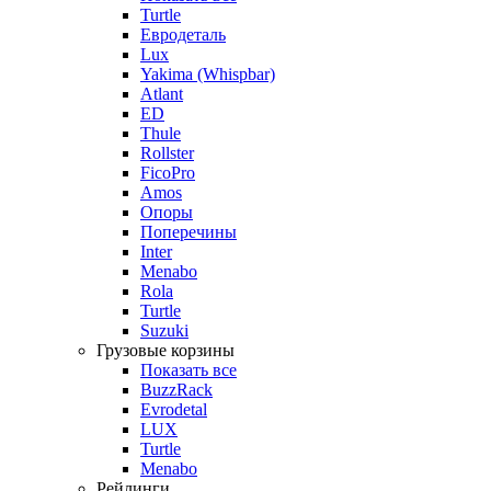
Turtle
Евродеталь
Lux
Yakima (Whispbar)
Atlant
ED
Thule
Rollster
FicoPro
Amos
Опоры
Поперечины
Inter
Menabo
Rola
Turtle
Suzuki
Грузовые корзины
Показать все
BuzzRack
Evrodetal
LUX
Turtle
Menabo
Рейлинги