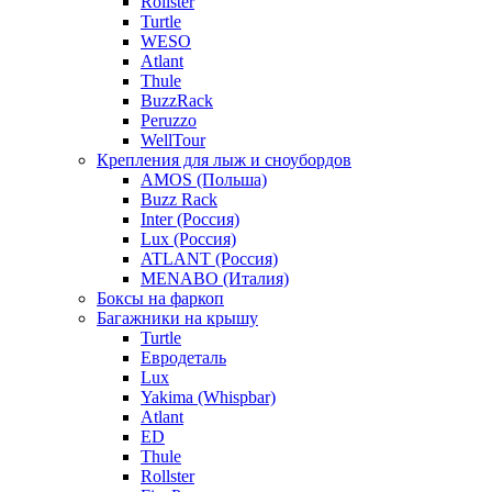
Rollster
Turtle
WESO
Atlant
Thule
BuzzRack
Peruzzo
WellTour
Крепления для лыж и сноубордов
AMOS (Польша)
Buzz Rack
Inter (Россия)
Lux (Россия)
ATLANT (Россия)
MENABO (Италия)
Боксы на фаркоп
Багажники на крышу
Turtle
Евродеталь
Lux
Yakima (Whispbar)
Atlant
ED
Thule
Rollster