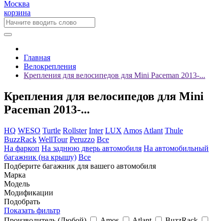
Москва
корзина
Главная
Велокрепления
Крепления для велосипедов для Mini Paceman 2013-...
Крепления для велосипедов для Mini
Paceman 2013-...
HQ
WESO
Turtle
Rollster
Inter
LUX
Amos
Atlant
Thule
BuzzRack
WellTour
Peruzzo
Все
На фаркоп
На заднюю дверь автомобиля
На автомобильный
багажник (на крышу)
Все
Подберите багажник для вашего автомобиля
Марка
Модель
Модификации
Подобрать
Показать фильтр
Производитель
(Любой)
Amos
Atlant
BuzzRack