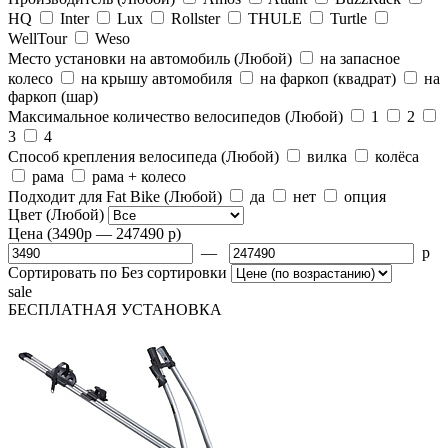
HQ
Inter
Lux
Rollster
THULE
Turtle
WellTour
Weso
Место установки на автомобиль
(Любой)
на запасное
колесо
на крышу автомобиля
на фаркоп (квадрат)
на
фаркоп (шар)
Максимальное количество велосипедов
(Любой)
1
2
3
4
Способ крепления велосипеда
(Любой)
вилка
колёса
рама
рама + колесо
Подходит для Fat Bike
(Любой)
да
нет
опция
Цвет
(Любой)
Цена
(3490
p
— 247490
p
)
—
p
Сортировать по
Без сортировки
sale
БЕСПЛАТНАЯ
УСТАНОВКА