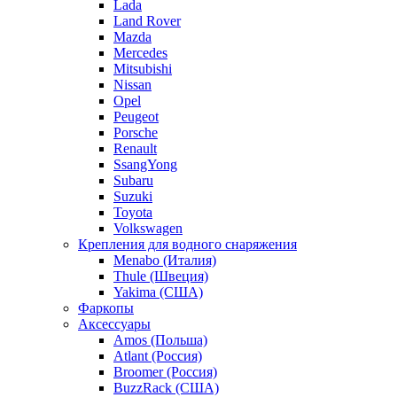
Lada
Land Rover
Mazda
Mercedes
Mitsubishi
Nissan
Opel
Peugeot
Porsche
Renault
SsangYong
Subaru
Suzuki
Toyota
Volkswagen
Крепления для водного снаряжения
Menabo (Италия)
Thule (Швеция)
Yakima (США)
Фаркопы
Аксессуары
Amos (Польша)
Atlant (Россия)
Broomer (Россия)
BuzzRack (США)