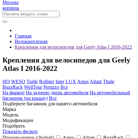
Москва
корзина
Главная
Велокрепления
Крепления для велосипедов для Geely Atlas I 2016-2022
Крепления для велосипедов для Geely
Atlas I 2016-2022
HQ
WESO
Turtle
Rollster
Inter
LUX
Amos
Atlant
Thule
BuzzRack
WellTour
Peruzzo
Все
На фаркоп
На заднюю дверь автомобиля
На автомобильный
багажник (на крышу)
Все
Подберите багажник для вашего автомобиля
Марка
Модель
Модификации
Подобрать
Показать фильтр
Производитель
(Любой)
Amos
Atlant
BuzzRack