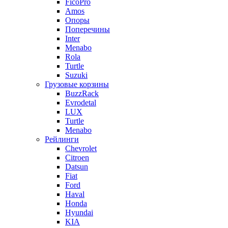
FicoPro
Amos
Опоры
Поперечины
Inter
Menabo
Rola
Turtle
Suzuki
Грузовые корзины
BuzzRack
Evrodetal
LUX
Turtle
Menabo
Рейлинги
Chevrolet
Citroen
Datsun
Fiat
Ford
Haval
Honda
Hyundai
KIA