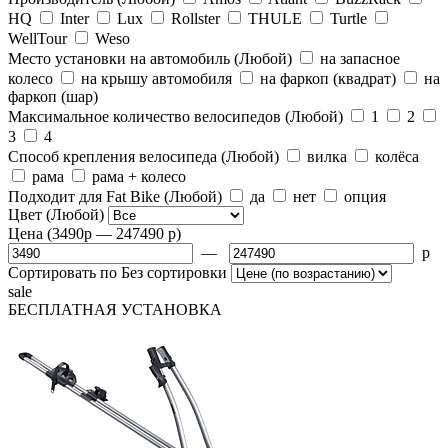
HQ
Inter
Lux
Rollster
THULE
Turtle
WellTour
Weso
Место установки на автомобиль
(Любой)
на запасное
колесо
на крышу автомобиля
на фаркоп (квадрат)
на
фаркоп (шар)
Максимальное количество велосипедов
(Любой)
1
2
3
4
Способ крепления велосипеда
(Любой)
вилка
колёса
рама
рама + колесо
Подходит для Fat Bike
(Любой)
да
нет
опция
Цвет
(Любой)
Цена
(3490
p
— 247490
p
)
—
p
Сортировать по
Без сортировки
sale
БЕСПЛАТНАЯ
УСТАНОВКА