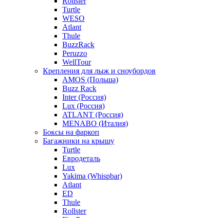
Rollster
Turtle
WESO
Atlant
Thule
BuzzRack
Peruzzo
WellTour
Крепления для лыж и сноубордов
AMOS (Польша)
Buzz Rack
Inter (Россия)
Lux (Россия)
ATLANT (Россия)
MENABO (Италия)
Боксы на фаркоп
Багажники на крышу
Turtle
Евродеталь
Lux
Yakima (Whispbar)
Atlant
ED
Thule
Rollster