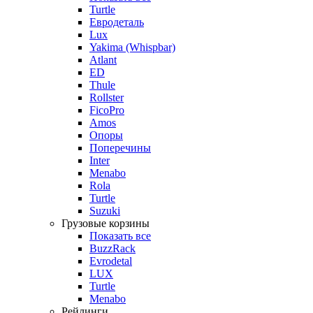
Turtle
Евродеталь
Lux
Yakima (Whispbar)
Atlant
ED
Thule
Rollster
FicoPro
Amos
Опоры
Поперечины
Inter
Menabo
Rola
Turtle
Suzuki
Грузовые корзины
Показать все
BuzzRack
Evrodetal
LUX
Turtle
Menabo
Рейлинги