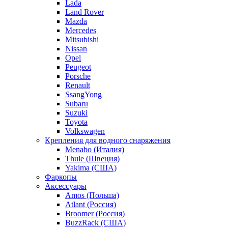
Lada
Land Rover
Mazda
Mercedes
Mitsubishi
Nissan
Opel
Peugeot
Porsche
Renault
SsangYong
Subaru
Suzuki
Toyota
Volkswagen
Крепления для водного снаряжения
Menabo (Италия)
Thule (Швеция)
Yakima (США)
Фаркопы
Аксессуары
Amos (Польша)
Atlant (Россия)
Broomer (Россия)
BuzzRack (США)