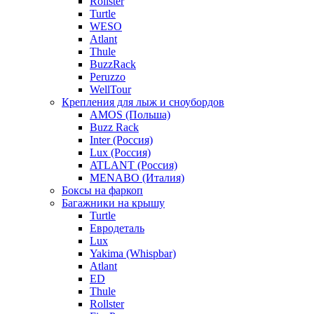
Rollster
Turtle
WESO
Atlant
Thule
BuzzRack
Peruzzo
WellTour
Крепления для лыж и сноубордов
AMOS (Польша)
Buzz Rack
Inter (Россия)
Lux (Россия)
ATLANT (Россия)
MENABO (Италия)
Боксы на фаркоп
Багажники на крышу
Turtle
Евродеталь
Lux
Yakima (Whispbar)
Atlant
ED
Thule
Rollster