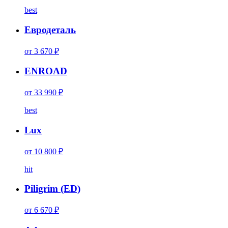
best
Евродеталь
от 3 670 ₽
ENROAD
от 33 990 ₽
best
Lux
от 10 800 ₽
hit
Piligrim (ED)
от 6 670 ₽