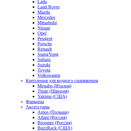
Lada
Land Rover
Mazda
Mercedes
Mitsubishi
Nissan
Opel
Peugeot
Porsche
Renault
SsangYong
Subaru
Suzuki
Toyota
Volkswagen
Крепления для водного снаряжения
Menabo (Италия)
Thule (Швеция)
Yakima (США)
Фаркопы
Аксессуары
Amos (Польша)
Atlant (Россия)
Broomer (Россия)
BuzzRack (США)