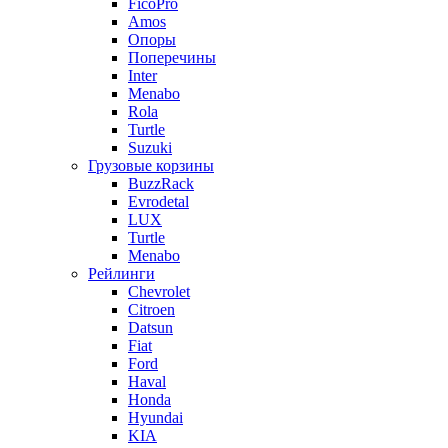
FicoPro
Amos
Опоры
Поперечины
Inter
Menabo
Rola
Turtle
Suzuki
Грузовые корзины
BuzzRack
Evrodetal
LUX
Turtle
Menabo
Рейлинги
Chevrolet
Citroen
Datsun
Fiat
Ford
Haval
Honda
Hyundai
KIA