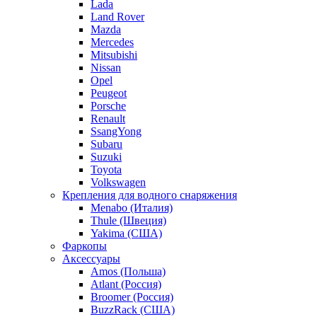
Lada
Land Rover
Mazda
Mercedes
Mitsubishi
Nissan
Opel
Peugeot
Porsche
Renault
SsangYong
Subaru
Suzuki
Toyota
Volkswagen
Крепления для водного снаряжения
Menabo (Италия)
Thule (Швеция)
Yakima (США)
Фаркопы
Аксессуары
Amos (Польша)
Atlant (Россия)
Broomer (Россия)
BuzzRack (США)