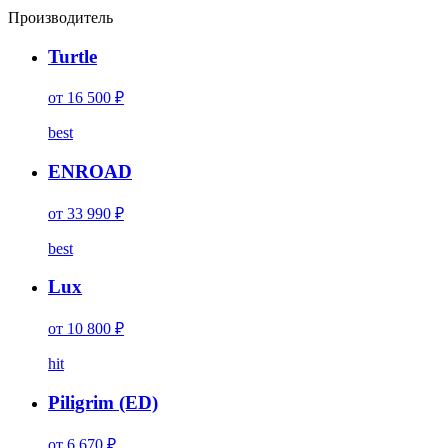
Производитель
Turtle
от 16 500 ₽
best
ENROAD
от 33 990 ₽
best
Lux
от 10 800 ₽
hit
Piligrim (ED)
от 6 670 ₽