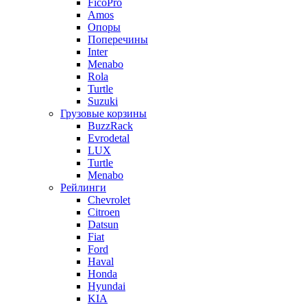
FicoPro
Amos
Опоры
Поперечины
Inter
Menabo
Rola
Turtle
Suzuki
Грузовые корзины
BuzzRack
Evrodetal
LUX
Turtle
Menabo
Рейлинги
Chevrolet
Citroen
Datsun
Fiat
Ford
Haval
Honda
Hyundai
KIA