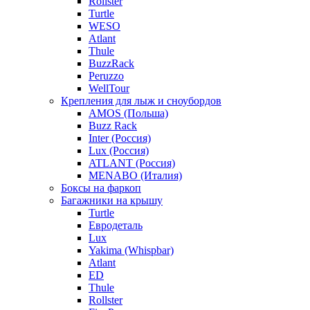
Rollster
Turtle
WESO
Atlant
Thule
BuzzRack
Peruzzo
WellTour
Крепления для лыж и сноубордов
AMOS (Польша)
Buzz Rack
Inter (Россия)
Lux (Россия)
ATLANT (Россия)
MENABO (Италия)
Боксы на фаркоп
Багажники на крышу
Turtle
Евродеталь
Lux
Yakima (Whispbar)
Atlant
ED
Thule
Rollster