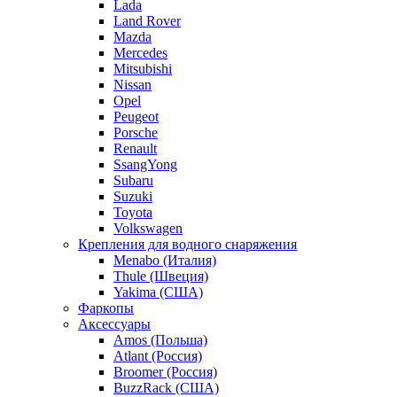
Lada
Land Rover
Mazda
Mercedes
Mitsubishi
Nissan
Opel
Peugeot
Porsche
Renault
SsangYong
Subaru
Suzuki
Toyota
Volkswagen
Крепления для водного снаряжения
Menabo (Италия)
Thule (Швеция)
Yakima (США)
Фаркопы
Аксессуары
Amos (Польша)
Atlant (Россия)
Broomer (Россия)
BuzzRack (США)