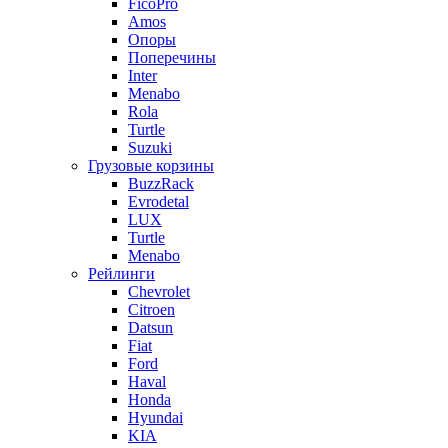
FicoPro
Amos
Опоры
Поперечины
Inter
Menabo
Rola
Turtle
Suzuki
Грузовые корзины
BuzzRack
Evrodetal
LUX
Turtle
Menabo
Рейлинги
Chevrolet
Citroen
Datsun
Fiat
Ford
Haval
Honda
Hyundai
KIA