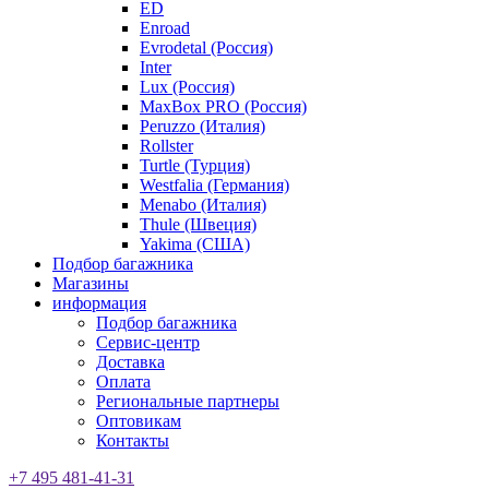
ED
Enroad
Evrodetal (Россия)
Inter
Lux (Россия)
MaxBox PRO (Россия)
Peruzzo (Италия)
Rollster
Turtle (Турция)
Westfalia (Германия)
Menabo (Италия)
Thule (Швеция)
Yakima (США)
Подбор багажника
Магазины
информация
Подбор багажника
Сервис-центр
Доставка
Оплата
Региональные партнеры
Оптовикам
Контакты
+7 495 481-41-31