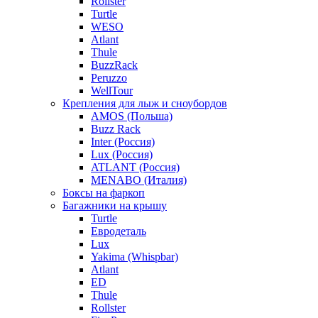
Rollster
Turtle
WESO
Atlant
Thule
BuzzRack
Peruzzo
WellTour
Крепления для лыж и сноубордов
AMOS (Польша)
Buzz Rack
Inter (Россия)
Lux (Россия)
ATLANT (Россия)
MENABO (Италия)
Боксы на фаркоп
Багажники на крышу
Turtle
Евродеталь
Lux
Yakima (Whispbar)
Atlant
ED
Thule
Rollster