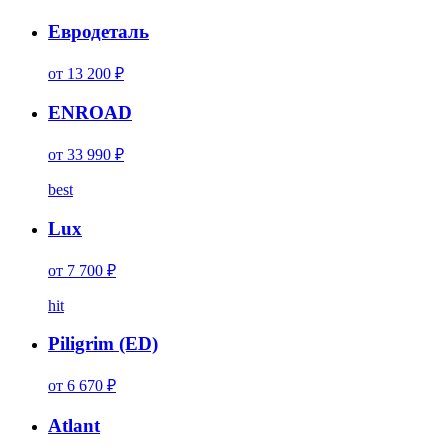
Евродеталь
от 13 200 ₽
ENROAD
от 33 990 ₽
best
Lux
от 7 700 ₽
hit
Piligrim (ED)
от 6 670 ₽
Atlant