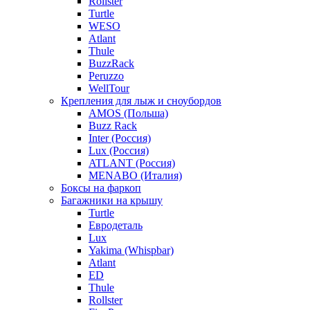
Rollster
Turtle
WESO
Atlant
Thule
BuzzRack
Peruzzo
WellTour
Крепления для лыж и сноубордов
AMOS (Польша)
Buzz Rack
Inter (Россия)
Lux (Россия)
ATLANT (Россия)
MENABO (Италия)
Боксы на фаркоп
Багажники на крышу
Turtle
Евродеталь
Lux
Yakima (Whispbar)
Atlant
ED
Thule
Rollster