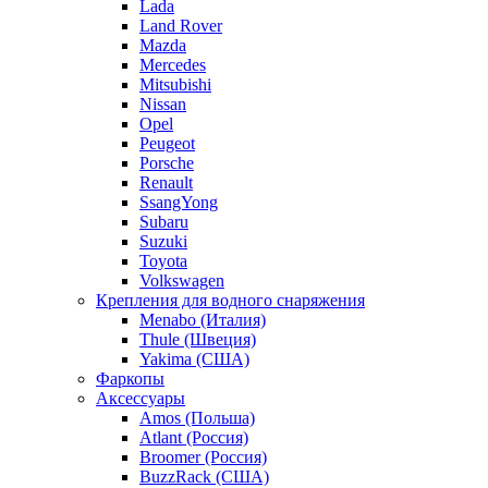
Lada
Land Rover
Mazda
Mercedes
Mitsubishi
Nissan
Opel
Peugeot
Porsche
Renault
SsangYong
Subaru
Suzuki
Toyota
Volkswagen
Крепления для водного снаряжения
Menabo (Италия)
Thule (Швеция)
Yakima (США)
Фаркопы
Аксессуары
Amos (Польша)
Atlant (Россия)
Broomer (Россия)
BuzzRack (США)