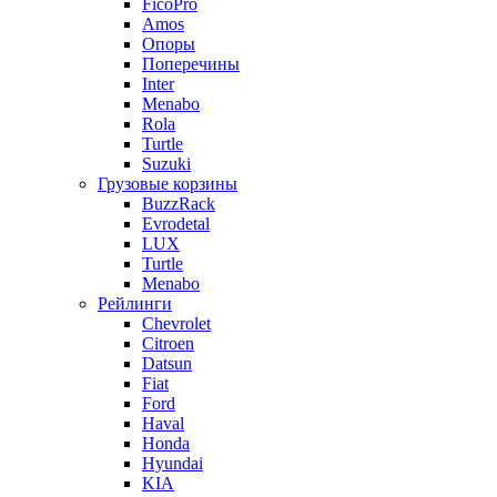
FicoPro
Amos
Опоры
Поперечины
Inter
Menabo
Rola
Turtle
Suzuki
Грузовые корзины
BuzzRack
Evrodetal
LUX
Turtle
Menabo
Рейлинги
Chevrolet
Citroen
Datsun
Fiat
Ford
Haval
Honda
Hyundai
KIA